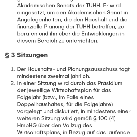
Intern
Lehre und Lernen
Interdisziplinärer Workshop des FSP
Akademischen Senats der TUHH. Er wird
Forschung und Institute
„Biobasierte Prozesse und
eingesetzt, um den Akademischen Senat in
Best Practices Lehre
Angelegenheiten, die den Haushalt und die
Reaktortechnologien“
Hochschuldidaktik - ZLL
Studienbereich FIT
finanzielle Planung der TUHH betreffen, zu
beraten und ihn über die Entwicklungen in
LearnING Center
diesem Bereich zu unterrichten.
Lehre im europäischen Verbund (ECIU)
§ 3 Sitzungen
WorkINGLab / Makerspace
Der Haushalts- und Planungsausschuss tagt
Institute im Überblick
mindestens zweimal jährlich.
In einer Sitzung wird durch das Präsidium
der jeweilige Wirtschaftsplan für das
Folgejahr (bzw., im Falle eines
Doppelhaushaltes, für die Folgejahre)
vorgelegt und diskutiert, in mindestens einer
weiteren Sitzung wird gemäß § 100 (4)
HmbHG über den Vollzug des
Wirtschaftsplans, in Bezug auf das laufende