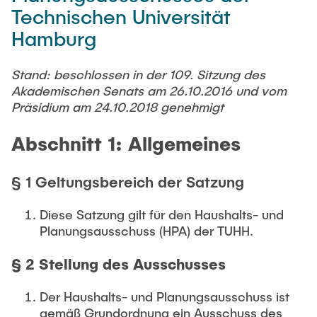
Newsroom
Technischen Universität
Beratung und Kontakt
Studiengänge
UNU HUB "Engineering to Face Climate Change"
Austauschstudium
Hamburg
Pressemitteilungen
Neu an der TUHH
Forschung und Institute
Intercultural Hub
Flyer und Broschüren
Rund ums Studium
(Gast)Wissenschaftler*innen
Forschungsförderung
Stand: beschlossen in der 109. Sitzung des
Technologie und Innovation in der Bildung
Magazin spektrum
Studienorganisation
Akademischen Senats am 26.10.2016 und vom
News
Präsidium am 24.10.2018 genehmigt
Veranstaltungen
Partnerships and Strategy
Early Career Researchers
AI in Education
Studiengänge
Partnerhochschulen Studierendenaustausch
Abschnitt 1: Allgemeines
Merchandise-Shop
Forschung und Institute
Gute Wissenschaftliche Praxis
Eine Partnerschaft vereinbaren
Für Absolventinnen und Absolventen
§ 1 Geltungsbereich der Satzung
Arbeiten an der TU Hamburg
Strategie
Management-Wissenschaften und Technologie
Alumni
Future Lectures
ECIU University
Stellenausschreibungen
Berufseinstieg - Career Center
Diese Satzung gilt für den Haushalts- und
Team
Studiengänge
Planungsausschuss (HPA) der TUHH.
Berufsausbildung und Praktika
Graduiertenakademie
Contacts & International Team
Forschung und Institute
Berufungen
Promotion und Habilitation
§ 2 Stellung des Ausschusses
Neue Mitarbeitende
Wissenschaftliche Weiterbildung
Neues aus der Forschung &
Maschinenbau
Der Haushalts- und Planungsausschuss ist
Transfer
gemäß Grundordnung ein Ausschuss des
Studiengänge