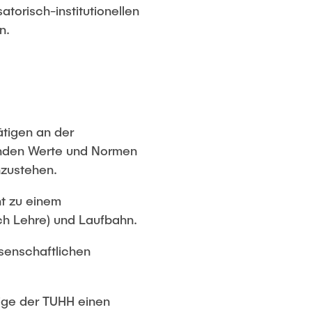
atorisch-institutionellen
n.
ätigen an der
enden Werte und Normen
nzustehen.
nt zu einem
ich Lehre) und Laufbahn.
ssenschaftlichen
tige der TUHH einen