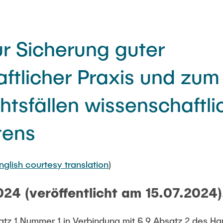
r Sicherung guter
aftlicher Praxis und zu
htsfällen wissenschaftl
tens
glish courtesy translation
)
24 (veröffentlicht am 15.07.2024)
tz 1 Nummer 1 in Verbindung mit § 9 Absatz 2 des Ha