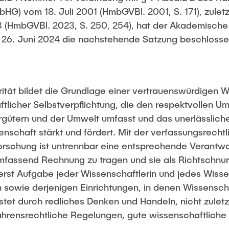
G) vom 18. Juli 2001 (HmbGVBl. 2001, S. 171), zu­let
3 (HmbGVBl. 2023, S. 250, 254), hat der Aka­demisch
 26. Juni 2024 die nachstehende Satzung beschlosse
ität bildet die Grundlage einer vertrauenswürdigen Wi
licher Selbstverpflichtung, die den respektvollen U
rgütern und der Umwelt umfasst und das unerlässlich
enschaft stärkt und fördert. Mit der verfassungsrechtli
orschung ist untrennbar eine entsprechende Verantw
mfassend Rechnung zu tragen und sie als Richtschnu
derst Aufgabe jeder Wissenschaftlerin und jedes Wisse
 sowie derjenigen Einrichtungen, in denen Wissenschaf
tet durch redliches Denken und Handeln, nicht zulet
ahrensrechtliche Regelungen, gute wissenschaftliche 