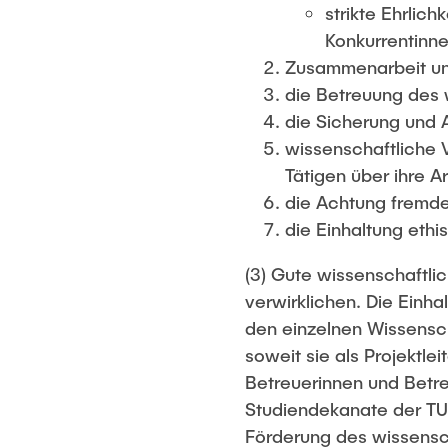
strikte Ehrlich
Konkurrentinn
Zusammenarbeit un
die Betreuung des
die Sicherung und
wissenschaftliche 
Tätigen über ihre Ar
die Achtung fremd
die Einhaltung eth
(3) Gute wissenschaftli
verwirklichen. Die Einh
den einzelnen Wissensch
soweit sie als Projektle
Betreuerinnen und Betre
Studiendekanate der TU
Förderung des wissensc