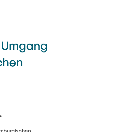
m Umgang
ichen
.
mbur­gischen