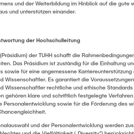
rnens und der Weiterbildung im Hinblick auf die gute w
aus und unterstützen einander.
ntwortung der Hochschulleitung
g (Präsidium) der TUHH schafft die Rahmenbedingunge
ten. Das Präsidium ist zuständig für die Einhaltung un
is sowie für eine angemessene Karriereunterstützung 
d Wissenschaftler. Es garantiert die Voraussetzungen
d Wissenschaftler rechtliche und ethische Standards
ehören klare und schriftlich festgelegte Verfahren 
e Personalentwicklung sowie für die Förderung des w
hancengleichheit.
onalauswahl und der Personalentwicklung werden zusä
lechter und die Vielfältigkeit („Diversity“) berücksic