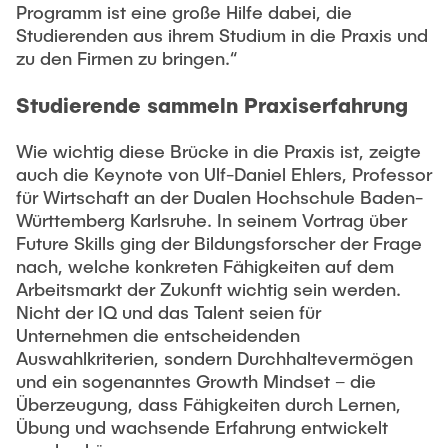
Intern
Lehre und Lernen
Programm ist eine große Hilfe dabei, die
Interdisziplinärer Workshop des FSP
Forschung und Institute
Studierenden aus ihrem Studium in die Praxis und
„Biobasierte Prozesse und
Best Practices Lehre
zu den Firmen zu bringen.“
Reaktortechnologien“
Hochschuldidaktik - ZLL
Studienbereich FIT
Studierende sammeln Praxiserfahrung
LearnING Center
Lehre im europäischen Verbund (ECIU)
Wie wichtig diese Brücke in die Praxis ist, zeigte
auch die Keynote von Ulf-Daniel Ehlers, Professor
WorkINGLab / Makerspace
für Wirtschaft an der Dualen Hochschule Baden-
Württemberg Karlsruhe. In seinem Vortrag über
Institute im Überblick
Future Skills ging der Bildungsforscher der Frage
nach, welche konkreten Fähigkeiten auf dem
Arbeitsmarkt der Zukunft wichtig sein werden.
Nicht der IQ und das Talent seien für
Unternehmen die entscheidenden
Auswahlkriterien, sondern Durchhaltevermögen
und ein sogenanntes Growth Mindset – die
Überzeugung, dass Fähigkeiten durch Lernen,
Übung und wachsende Erfahrung entwickelt