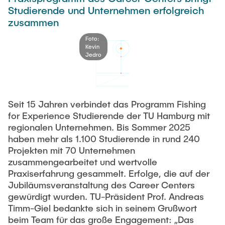
Newsroom
Studierende und Unternehmen erfolgreich
Beratung und Kontakt
Studiengänge
UNU HUB "Engineering to Face Climate Change"
Austauschstudium
zusammen
Pressemitteilungen
Neu an der TUHH
Forschung und Institute
Intercultural Hub
Foto:
Flyer und Broschüren
Rund ums Studium
Kevin
(Gast)Wissenschaftler*innen
Forschungsförderung
Technologie und Innovation in der Bildung
Jedro
Magazin spektrum
Studienorganisation
News
Veranstaltungen
Partnerships and Strategy
Early Career Researchers
AI in Education
Studiengänge
Partnerhochschulen Studierendenaustausch
Merchandise-Shop
Seit 15 Jahren verbindet das Programm Fishing
Forschung und Institute
Gute Wissenschaftliche Praxis
Eine Partnerschaft vereinbaren
Für Absolventinnen und Absolventen
for Experience Studierende der TU Hamburg mit
regionalen Unternehmen. Bis Sommer 2025
Arbeiten an der TU Hamburg
Strategie
Management-Wissenschaften und Technologie
Alumni
Future Lectures
haben mehr als 1.100 Studierende in rund 240
ECIU University
Stellenausschreibungen
Projekten mit 70 Unternehmen
Berufseinstieg - Career Center
zusammengearbeitet und wertvolle
Team
Studiengänge
Berufsausbildung und Praktika
Graduiertenakademie
Contacts & International Team
Praxiserfahrung gesammelt. Erfolge, die auf der
Forschung und Institute
Berufungen
Jubiläumsveranstaltung des Career Centers
Promotion und Habilitation
gewürdigt wurden. TU-Präsident Prof. Andreas
Neue Mitarbeitende
Wissenschaftliche Weiterbildung
Neues aus der Forschung &
Maschinenbau
Timm-Giel bedankte sich in seinem Grußwort
Transfer
beim Team für das große Engagement: „Das
Studiengänge