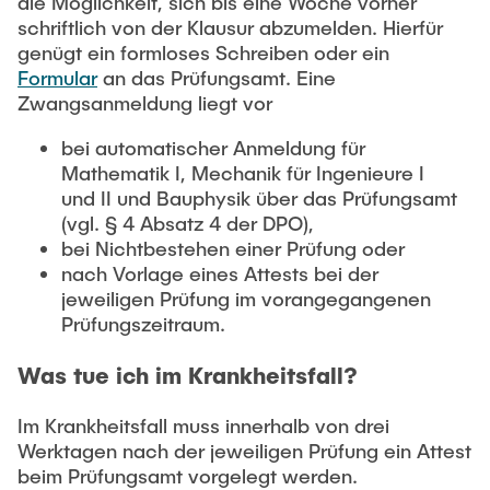
Intern
die Möglichkeit, sich bis eine Woche vorher
Lehre und Lernen
Interdisziplinärer Workshop des FSP
schriftlich von der Klausur abzumelden. Hierfür
Forschung und Institute
„Biobasierte Prozesse und
Best Practices Lehre
genügt ein formloses Schreiben oder ein
Reaktortechnologien“
Formular
an das Prüfungsamt. Eine
Hochschuldidaktik - ZLL
Studienbereich FIT
Zwangsanmeldung liegt vor
LearnING Center
bei automatischer Anmeldung für
Lehre im europäischen Verbund (ECIU)
Mathematik I, Mechanik für Ingenieure I
WorkINGLab / Makerspace
und II und Bauphysik über das Prüfungsamt
(vgl. § 4 Absatz 4 der DPO),
Institute im Überblick
bei Nichtbestehen einer Prüfung oder
nach Vorlage eines Attests bei der
jeweiligen Prüfung im vorangegangenen
Prüfungszeitraum.
Was tue ich im Krankheitsfall?
Im Krankheitsfall muss innerhalb von drei
Werktagen nach der jeweiligen Prüfung ein Attest
beim Prüfungsamt vorgelegt werden.