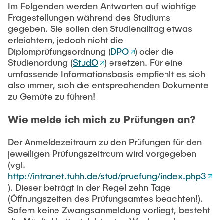
Newsroom
Im Folgenden werden Antworten auf wichtige
Beratung und Kontakt
Studiengänge
UNU HUB "Engineering to Face Climate Change"
Austauschstudium
Fragestellungen während des Studiums
Pressemitteilungen
Neu an der TUHH
Forschung und Institute
gegeben. Sie sollen den Studienalltag etwas
Intercultural Hub
erleichtern, jedoch nicht die
Flyer und Broschüren
Rund ums Studium
(Gast)Wissenschaftler*innen
Forschungsförderung
Diplomprüfungsordnung (
DPO
) oder die
Technologie und Innovation in der Bildung
Magazin spektrum
Studienorganisation
Studienordung (
StudO
) ersetzen. Für eine
News
umfassende Informationsbasis empfiehlt es sich
Veranstaltungen
Partnerships and Strategy
Early Career Researchers
also immer, sich die entsprechenden Dokumente
AI in Education
Studiengänge
Partnerhochschulen Studierendenaustausch
zu Gemüte zu führen!
Merchandise-Shop
Forschung und Institute
Gute Wissenschaftliche Praxis
Eine Partnerschaft vereinbaren
Für Absolventinnen und Absolventen
Wie melde ich mich zu Prüfungen an?
Arbeiten an der TU Hamburg
Strategie
Management-Wissenschaften und Technologie
Alumni
Future Lectures
Der Anmeldezeitraum zu den Prüfungen für den
ECIU University
Stellenausschreibungen
Berufseinstieg - Career Center
jeweiligen Prüfungszeitraum wird vorgegeben
Team
Studiengänge
Berufsausbildung und Praktika
Graduiertenakademie
(vgl.
Contacts & International Team
http://intranet.tuhh.de/stud/pruefung/index.php3
Forschung und Institute
Berufungen
Promotion und Habilitation
). Dieser beträgt in der Regel zehn Tage
Neue Mitarbeitende
Wissenschaftliche Weiterbildung
(Öffnungszeiten des Prüfungsamtes beachten!).
Neues aus der Forschung &
Maschinenbau
Sofern keine Zwangsanmeldung vorliegt, besteht
Transfer
Studiengänge