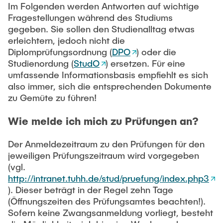
Process Engineering
Newsroom
Im Folgenden werden Antworten auf wichtige
Advice and contact
UNU HUB "Engineering to Face Climate Change"
Exchange students
Fragestellungen während des Studiums
Study programs
Press Release
New@tuhh
gegeben. Sie sollen den Studienalltag etwas
Intercultural Hub
Research and Institutes
erleichtern, jedoch nicht die
Flyers and brochures
Around student life
International Scholars & Guests
Research Funding
Diplomprüfungsordnung (
DPO
) oder die
University magazine spektrum
study organization
Studienordung (
StudO
) ersetzen. Für eine
Technology and Innovation in Education
umfassende Informationsbasis empfiehlt es sich
Events
Partnerships and Strategy
Early Career Research Support
News
also immer, sich die entsprechenden Dokumente
AI in Education
Study Exchange Partnerships
zu Gemüte zu führen!
Study programs
Merchandise-Shop
Good Scientific Practice
How to establish partnerships
After Graduation
Research and Institutes
Wie melde ich mich zu Prüfungen an?
Working at TU Hamburg
Strategy
Alumni
Future Lectures
Management Sciences and Technology
Der Anmeldezeitraum zu den Prüfungen für den
ECIU University
Job opportunities
Career Center
jeweiligen Prüfungszeitraum wird vorgegeben
Team
Study Programs
Faculty recruiting
Graduate Academy
(vgl.
Contacts & International Team
http://intranet.tuhh.de/stud/pruefung/index.php3
Research and Institutes
Information for new employees
Doctoral Degrees
). Dieser beträgt in der Regel zehn Tage
Continuing Education
(Öffnungszeiten des Prüfungsamtes beachten!).
Research & Transfer News
Mechanical Engineering
Internal Information
Sofern keine Zwangsanmeldung vorliegt, besteht
Interdisciplinary Workshop of the FSP
Study programs