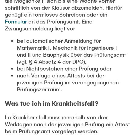
die Möglichkeit, sich bis eine Woche vorher
"Biobased Processes and Reactor
schriftlich von der Klausur abzumelden. Hierfür
Research and institutes
Technologies"
genügt ein formloses Schreiben oder ein
Formular
an das Prüfungsamt. Eine
Joint School of Multidisciplinary Studies
Zwangsanmeldung liegt vor
bei automatischer Anmeldung für
Mathematik I, Mechanik für Ingenieure I
und II und Bauphysik über das Prüfungsamt
(vgl. § 4 Absatz 4 der DPO),
Institutes
bei Nichtbestehen einer Prüfung oder
nach Vorlage eines Attests bei der
Overview
jeweiligen Prüfung im vorangegangenen
Prüfungszeitraum.
Was tue ich im Krankheitsfall?
Im Krankheitsfall muss innerhalb von drei
Werktagen nach der jeweiligen Prüfung ein Attest
beim Prüfungsamt vorgelegt werden.