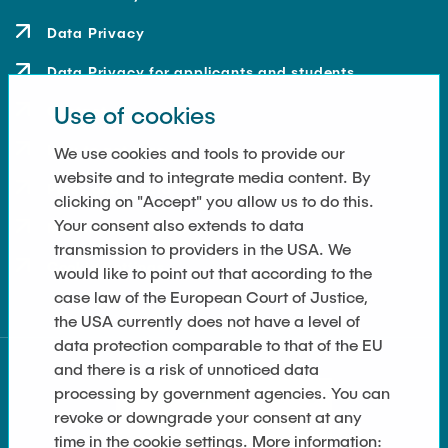
Data Privacy
Data Privacy for applicants and students
Use of cookies
Contact
How to get here
We use cookies and tools to provide our
website and to integrate media content. By
Press and Media
clicking on "Accept" you allow us to do this.
Your consent also extends to data
Merchandise-Shop
transmission to providers in the USA. We
Cookie Settings
would like to point out that according to the
case law of the European Court of Justice,
the USA currently does not have a level of
data protection comparable to that of the EU
and there is a risk of unnoticed data
processing by government agencies. You can
revoke or downgrade your consent at any
time in the cookie settings. More information: