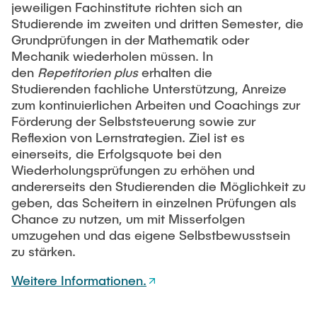
jeweiligen Fachinstitute richten sich an
Newsroom
Beratung und Kontakt
Studiengänge
UNU HUB "Engineering to Face Climate Change"
Studierende im zweiten und dritten Semester, die
Austauschstudium
Pressemitteilungen
Neu an der TUHH
Forschung und Institute
Grundprüfungen in der Mathematik oder
Intercultural Hub
Mechanik wiederholen müssen. In
Flyer und Broschüren
Rund ums Studium
den
(Gast)Wissenschaftler*innen
Repetitorien plus
erhalten die
Forschungsförderung
Technologie und Innovation in der Bildung
Magazin spektrum
Studienorganisation
Studierenden fachliche Unterstützung, Anreize
News
zum kontinuierlichen Arbeiten und Coachings zur
Veranstaltungen
Partnerships and Strategy
Early Career Researchers
Förderung der Selbststeuerung sowie zur
AI in Education
Studiengänge
Partnerhochschulen Studierendenaustausch
Reflexion von Lernstrategien. Ziel ist es
Merchandise-Shop
Forschung und Institute
Gute Wissenschaftliche Praxis
einerseits, die Erfolgsquote bei den
Eine Partnerschaft vereinbaren
Für Absolventinnen und Absolventen
Wiederholungsprüfungen zu erhöhen und
Arbeiten an der TU Hamburg
Strategie
Management-Wissenschaften und Technologie
andererseits den Studierenden die Möglichkeit zu
Alumni
Future Lectures
geben, das Scheitern in einzelnen Prüfungen als
ECIU University
Stellenausschreibungen
Berufseinstieg - Career Center
Chance zu nutzen, um mit Misserfolgen
Team
Studiengänge
Berufsausbildung und Praktika
umzugehen und das eigene Selbstbewusstsein
Graduiertenakademie
Contacts & International Team
zu stärken.
Forschung und Institute
Berufungen
Promotion und Habilitation
Weitere Informationen.
Neue Mitarbeitende
Wissenschaftliche Weiterbildung
Neues aus der Forschung &
Maschinenbau
Transfer
Studiengänge