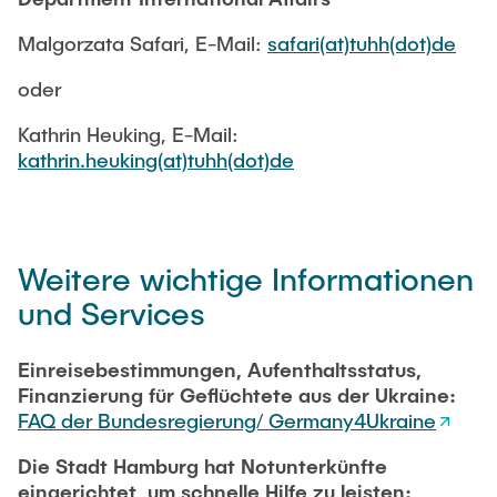
Malgorzata Safari, E-Mail:
safari(at)tuhh(dot)de
oder
Kathrin Heuking, E-Mail:
kathrin.heuking(at)tuhh(dot)de
Weitere wichtige Informationen
und Services
Einreisebestimmungen, Aufenthaltsstatus,
Finanzierung für Geflüchtete aus der Ukraine:
FAQ der Bundesregierung/ Germany4Ukraine
Die Stadt Hamburg hat Notunterkünfte
eingerichtet, um schnelle Hilfe zu leisten: