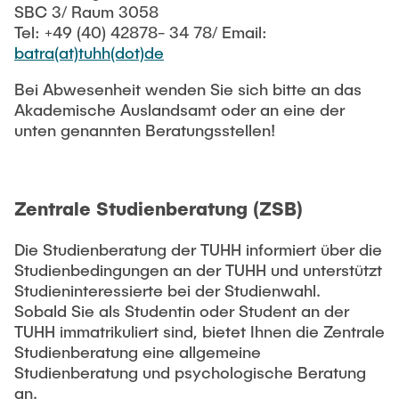
Intern
Lehre und Lernen
SBC 3/ Raum 3058
Interdisziplinärer Workshop des FSP
Forschung und Institute
Tel: +49 (40) 42878- 34 78/ Email:
„Biobasierte Prozesse und
Best Practices Lehre
batra(at)tuhh(dot)de
Reaktortechnologien“
Hochschuldidaktik - ZLL
Studienbereich FIT
Bei Abwesenheit wenden Sie sich bitte an das
LearnING Center
Akademische Auslandsamt oder an eine der
Lehre im europäischen Verbund (ECIU)
unten genannten Beratungsstellen!
WorkINGLab / Makerspace
Institute im Überblick
Zentrale Studienberatung (ZSB)
Die Studienberatung der TUHH informiert über die
Studienbedingungen an der TUHH und unterstützt
Studieninteressierte bei der Studienwahl.
Sobald Sie als Studentin oder Student an der
TUHH immatrikuliert sind, bietet Ihnen die Zentrale
Studienberatung eine allgemeine
Studienberatung und psychologische Beratung
an.