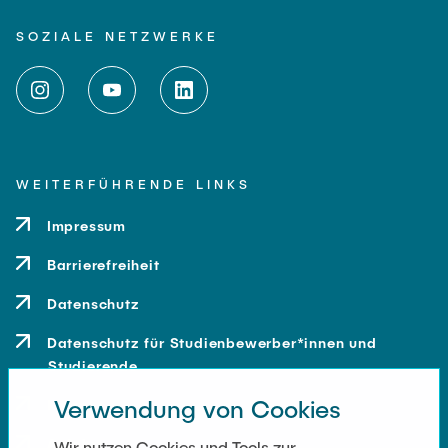
SOZIALE NETZWERKE
WEITERFÜHRENDE LINKS
Impressum
Barrierefreiheit
Datenschutz
Datenschutz für Studienbewerber*innen und
Studierende
Verwendung von Cookies
Kontakt
Anfahrt
Wir nutzen Cookies und Tools zur