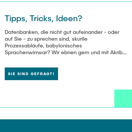
Tipps, Tricks, Ideen?
Datenbanken, die nicht gut aufeinander - oder
auf Sie - zu sprechen sind, skurile
Prozessabläufe, babylonisches
Sprachenwirrwar? Wir ebnen gern und mit Akribie
Wege, damit alles gut und geräuschlos läuft.
Trotzdem versteckt sich der Fehlerteufel
manchmal im Detail, erfindet Digitalisierung
SIE SIND GEFRAGT!
phantasievoll neue Probleme - oder sind wir
einfach auch mal betriebsblind. Hier kommen SIE
ins Spiel. Helfen Sie uns mit Ihren Ideen, Tipps -
und Feedback aus Ihrer Außenperspektive.