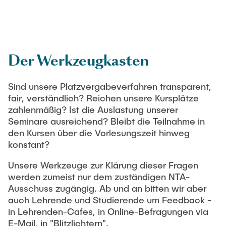
Process Engineering
Newsroom
Advice and contact
UNU HUB "Engineering to Face Climate Change"
Exchange students
Study programs
Press Release
New@tuhh
Intercultural Hub
Research and Institutes
Flyers and brochures
Around student life
International Scholars & Guests
Research Funding
Der Werkzeugkasten
University magazine spektrum
study organization
Technology and Innovation in Education
Events
Partnerships and Strategy
Early Career Research Support
News
Sind unsere Platzvergabeverfahren transparent,
AI in Education
Study Exchange Partnerships
fair, verständlich? Reichen unsere Kursplätze
Study programs
Merchandise-Shop
Good Scientific Practice
zahlenmäßig? Ist die Auslastung unserer
How to establish partnerships
After Graduation
Research and Institutes
Seminare ausreichend? Bleibt die Teilnahme in
Working at TU Hamburg
Strategy
den Kursen über die Vorlesungszeit hinweg
Alumni
Future Lectures
konstant?
Management Sciences and Technology
ECIU University
Job opportunities
Career Center
Team
Study Programs
Unsere Werkzeuge zur Klärung dieser Fragen
Faculty recruiting
Graduate Academy
Contacts & International Team
werden zumeist nur dem zuständigen NTA-
Research and Institutes
Information for new employees
Doctoral Degrees
Ausschuss zugängig. Ab und an bitten wir aber
auch Lehrende und Studierende um Feedback -
Continuing Education
Research & Transfer News
Mechanical Engineering
Internal Information
in Lehrenden-Cafes, in Online-Befragungen via
Interdisciplinary Workshop of the FSP
E-Mail, in "Blitzlichtern".
Study programs