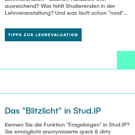
ausreichend? Was fehlt Studierenden in der
Lehrveranstaltung? Und was läuft schon "rund"?
Bewegen Sie diese Fragen nicht nur im eigenen
Kopf. Bedienen Sie sich im Werkzeugkasten. Und
nutzen Sie die Evaluationsergebnisse, um
TIPPS ZUR LEHREVALUATION
darüber mit den Studierenden ins weitergehende
Gespräch über Veränderungen zu kommen.
Das "Blitzlicht" in Stud.IP
Kennen Sie die Funktion "Fragebögen" in Stud.IP?
Sie ermöglicht anonymisierte quick & dirty