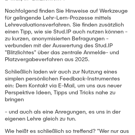
"Biobased Processes and Reactor
Research and institutes
Nachfolgend finden Sie Hinweise auf Werkzeuge
Technologies"
für gelingende Lehr-Lern-Prozesse mittels
Lehrevaluationsverfahren. Sie finden zusätzlich
Joint School of Multidisciplinary Studies
einen Tipp, wie sie Stud.IP auch nutzen können -
zu kurzen, anonymisierten Befragungen -
verbunden mit der Auswertung des Stud.IP
"Blitzlichtes" über das zentrale Anmelde- und
Platzvergabeverfahren aus 2025.
Institutes
Schließlich laden wir auch zur Nutzung eines
simplen persönlichen Feedback-Instrumentes
Overview
ein: Dem Kontakt via E-Mail, um uns aus neuer
Perspektive Ideen, Tipps und Tricks nahe zu
bringen
- und auch als eine Anregungen, es uns in der
eigenen Lehre gleich zu tun.
Wie heißt es schließlich so treffend? "Wer nur aus