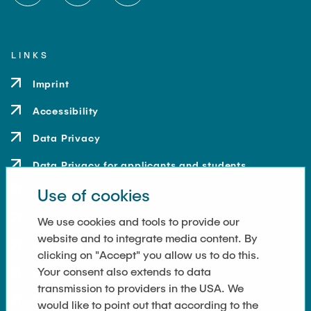
LINKS
Imprint
Accessibility
Data Privacy
Data Privacy for applicants and students
Use of cookies
Contact
How to get here
We use cookies and tools to provide our
website and to integrate media content. By
Press and Media
clicking on "Accept" you allow us to do this.
Your consent also extends to data
Merchandise-Shop
transmission to providers in the USA. We
Cookie Settings
would like to point out that according to the