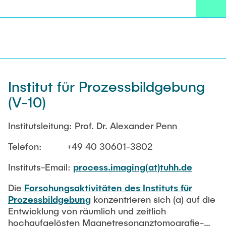
derartiger Systeme. Dies beinhaltet u. a. Fragen
der Feinstaubminderung in Biomassefeuerungen,
der Nutzbarmachung von organischen
Rückstands- und Nebenprodukt-Stoffströmen
beispielsweise zur Bereitstellung von Fructanen,
der Entwicklung und Konzeptionierung von
nationalen und internationalen Wasserstoff-
Institut für Prozessbildgebung
Versorgungssystemen, der Bereitstellung Strom-
(V-10)
basierter flüssiger Kraftstoffe, der ökobilanziellen
Bewertung innovativer (Energie-)Technologien
und Fragen der Systemintegration von
Institutsleitung: Prof. Dr. Alexander Penn
fluktuierender elektrischer Energie im dezentralen
Telefon: +49 40 30601-3802
Wärmemarkt.
Instituts-Email:
process.imaging(at)tuhh.de
Die
Forschungsaktivitäten des Instituts für
Prozessbildgebung
konzentrieren sich (a) auf die
Entwicklung von räumlich und zeitlich
hochaufgelösten Magnetresonanztomografie-