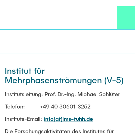
konkurrierender Prozesskonzepte zu
ermöglichen, so dass zukünftige Prozesse bei
minimalen Kosten ein Maximum an Nachhaltigkeit
und Sicherheit bieten.
Institut für
Mehrphasenströmungen (V-5)
Institutsleitung: Prof. Dr.-Ing. Michael Schlüter
Telefon: +49 40 30601-3252
Instituts-Email:
info(at)ims-tuhh.de
Die Forschungsaktivitäten des Institutes für