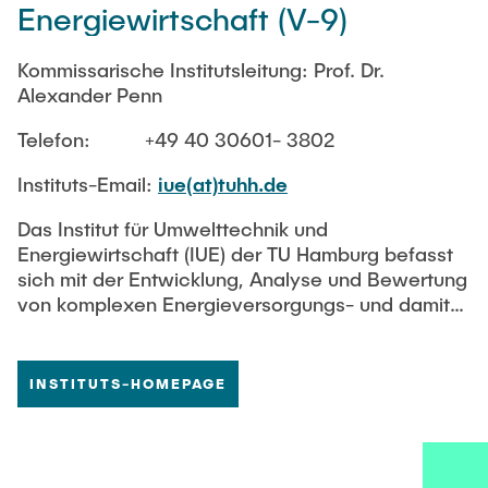
Energiewirtschaft (V-9)
Biomasseabbau und überkritische CO2-
Extraktion. Darüber hinaus entwickeln wir
molekulare Methoden für den Entwurf und die
Kommissarische Institutsleitung: Prof. Dr.
Optimierung von Trennverfahren auf der
Alexander Penn
Grundlage mizellarer Systeme, insbesondere für
Telefon: +49 40 30601- 3802
die Life Scince Anwendungen.
Instituts-Email:
iue(at)tuhh.de
Das Institut für Umwelttechnik und
Energiewirtschaft (IUE) der TU Hamburg befasst
sich mit der Entwicklung, Analyse und Bewertung
von komplexen Energieversorgungs- und damit
gekoppelten Produktionssystem im Kontext der
heute und morgen gegebenen technischen
Möglichkeiten, der notwendigen ökonomischen
INSTITUTS-HOMEPAGE
Anforderungen und der geforderten ökologischen
/ umweltlichen Notwendigkeiten – und das
jeweils unter der Maßgabe einer verbesserten
ökonomischen bzw. ökologischen Performance