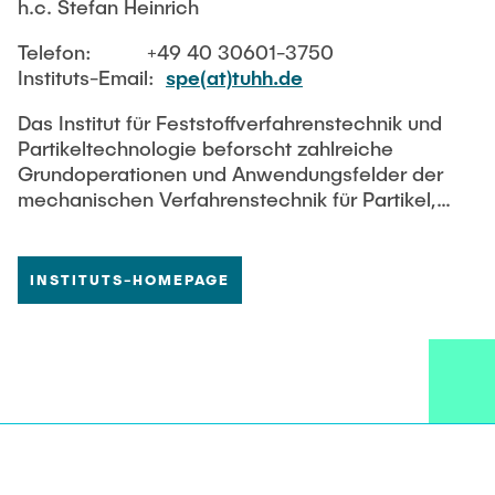
h.c. Stefan Heinrich
Telefon: +49 40 30601-3750
Instituts-Email:
spe(at)tuhh.de
Das Institut für Feststoffverfahrenstechnik und
Partikeltechnologie beforscht zahlreiche
Grundoperationen und Anwendungsfelder der
mechanischen Verfahrenstechnik für Partikel,
Schüttgüter und mehrphasige
Partikelströmungen. Insbesondere wird die
Wirbelschichttechnologie zur Partikelformulierung
INSTITUTS-HOMEPAGE
(Granulation, Agglomeration, Coating, Trocknung)
genutzt. Experimentelle Untersuchungen im
Labor- und Pilotmaßstab werden mit neuartigen
Messmethoden unterstützt und multiskaligen
Simulationsansätzen verglichen, die
partikelbasierte Methoden (DEM,
Populationsbilanzen), kontinuierliche Modelle
(CFD, FEM), Kopplungen (CFD-DEM) sowie