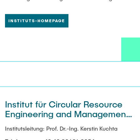
Verfahren, sowie (b) auf die Anwendung dieser
Verfahren zur tomografischen Charakterisierung
mehrphasiger und reaktiver Strömungssysteme in
INSTITUTS-HOMEPAGE
verschiedenen Prozessen und Reaktoren des
Chemie- und Bioingenieurwesens.
Institut für Circular Resource
Engineering and Management
(V-11)
Institutsleitung: Prof. Dr.-Ing. Kerstin Kuchta