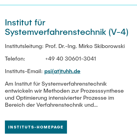
Fliessschemasimulationen von komplex
vernetzten Feststoffprozessen beinhalten.
Institut für
Systemverfahrenstechnik (V-4)
Institutsleitung: Prof. Dr.-Ing. Mirko Skiborowski
Telefon: +49 40 30601-3041
Instituts-Email:
psi(at)tuhh.de
Am Institut für Systemverfahrenstechnik
entwickeln wir Methoden zur Prozesssynthese
und Optimierung intensivierter Prozesse im
Bereich der Verfahrenstechnik und
Bioverfahrenstechnik. Ziel der methodischen
Arbeiten ist dabei, die Entwicklungsprozesse
ressourcen- und zeiteffizienter zu gestalten und
INSTITUTS-HOMEPAGE
eine zielgerichtete Bewertung und Optimierung