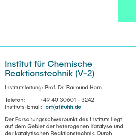
Intern
Lehre und Lernen
Pilotmaßstab. Weitere Aktivitäten betreffen
Interdisziplinärer Workshop des FSP
modellgestützte Zellkulturtechniken zur
Forschung und Institute
„Biobasierte Prozesse und
Best Practices Lehre
Herstellung von Biopharmazeutika und neue
Reaktortechnologien“
Engineering-Konzepte für Tissue Engineering und
Hochschuldidaktik - ZLL
Studienbereich FIT
regenerative Medizin.
LearnING Center
Lehre im europäischen Verbund (ECIU)
WorkINGLab / Makerspace
Institut für Chemische
Institute im Überblick
Reaktionstechnik (V-2)
Institutsleitung: Prof. Dr. Raimund Horn
Telefon: +49 40 30601 - 3242
Instituts-Email:
crt(at)tuhh.de
Der Forschungsschwerpunkt des Instituts liegt
auf dem Gebiet der heterogenen Katalyse und
der katalytischen Reaktionstechnik. Durch