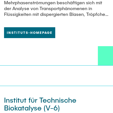
Mehrphasenströmungen beschäftigen sich mit
der Analyse von Transportphänomenen in
Flüssigkeiten mit dispergierten Blasen, Tröpfchen
und Feststoffen durch zielgerichtete Kombination
von experimenteller Forschung, Modellierung und
numerischer Simulation.
INSTITUTS-HOMEPAGE
Institut für Technische
Biokatalyse (V-6)