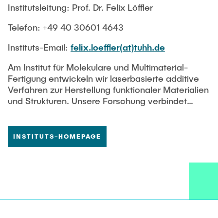
Institutsleitung: Prof. Dr. Felix Löffler
Telefon: +49 40 30601 4643
Instituts-Email:
f
elix.loeffler(at)tuhh.de
Am Institut für Molekulare und Multimaterial-
Fertigung entwickeln wir laserbasierte additive
Verfahren zur Herstellung funktionaler Materialien
und Strukturen. Unsere Forschung verbindet
interdisziplinäre Grundlagen- und
Anwendungsforschung mit einem besonderen
Fokus auf präziser Steuerung im Nano- und
INSTITUTS-HOMEPAGE
Mikrometerbereich sowie deren Skalierung auf
größere Flächen. Ziel ist es, innovative
Materialien und Oberflächen für vielfältige
Einsatzgebiete wie Biomedizin, Katalyse und
optische Technologien bereitzustellen.