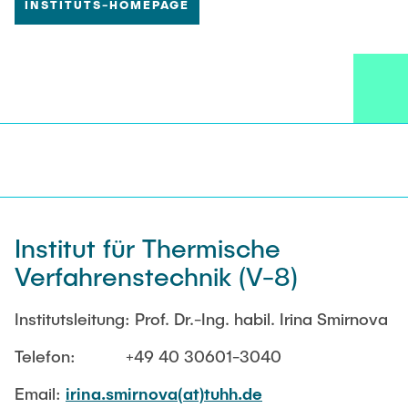
Werkzeugen. Darüber hinaus beschäftigen wir
INSTITUTS-HOMEPAGE
uns mit der Entwicklung neuer Reaktorkonzepte,
um die Fähigkeiten der Mikroorganismen
bestmöglich ausnutzen zu können.
Institut für Thermische
Verfahrenstechnik (V-8)
Institutsleitung: Prof. Dr.-Ing. habil. Irina Smirnova
Telefon: +49 40 30601-3040
Email:
irina.smirnova(at)tuhh.de