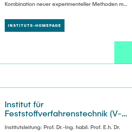
Kombination neuer experimenteller Methoden mit
numerischen Reaktorsimulationen wird
untersucht, wie sich feste Katalysatoren in
industriellen Reaktoren zeitlich und räumlich
INSTITUTS-HOMEPAGE
verändern. Ziel der Forschung ist eine
wissensbasierte Optimierung großtechnischer
katalytischer Prozesse.
Institut für
Feststoffverfahrenstechnik (V-
3)
Institutsleitung: Prof. Dr.-Ing. habil. Prof. E.h. Dr.