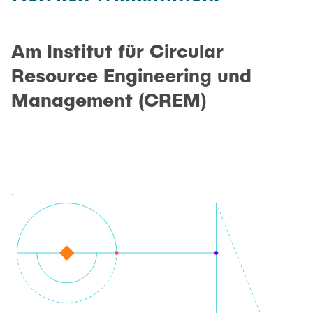
LEHRE
Aktuelle Projekte
Abgeschlossene Projekte
Am Institut für Circular
Projekt Highlights
JOBS
Resource Engineering und
Publikationen
Management (CREM)
KONTAKT
Partner
INTRANET
Ausstattung
Labor
Technikum