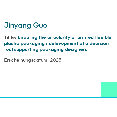
LEHRE
Aktuelle Projekte
Abgeschlossene Projekte
Projekt Highlights
JOBS
Jinyang Guo
Publikationen
Tittle:
Enabling the circularity of printed flexible
KONTAKT
plastic packaging : delevopment of a decision
Partner
tool supporting packaging designers
INTRANET
Erscheinungsdatum: 2025
Ausstattung
Labor
Technikum