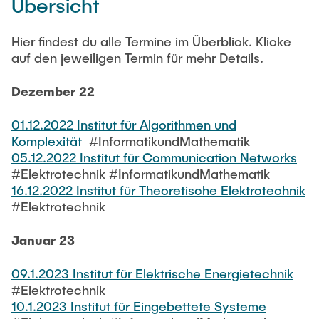
Intern
Übersicht
Lehre und Lernen
Interdisziplinärer Workshop des FSP
Forschung und Institute
„Biobasierte Prozesse und
Best Practices Lehre
Hier findest du alle Termine im Überblick. Klicke
Reaktortechnologien“
Hochschuldidaktik - ZLL
auf den jeweiligen Termin für mehr Details.
Studienbereich FIT
LearnING Center
Dezember 22
Lehre im europäischen Verbund (ECIU)
01.12.2022 Institut für Algorithmen und
WorkINGLab / Makerspace
Komplexität
#InformatikundMathematik
05.12.2022 Institut für Communication Networks
Institute im Überblick
#Elektrotechnik #InformatikundMathematik
16.12.2022 Institut für Theoretische Elektrotechnik
#Elektrotechnik
Januar 23
09.1.2023 Institut für Elektrische Energietechnik
#Elektrotechnik
10.1.2023 Institut für Eingebettete Systeme