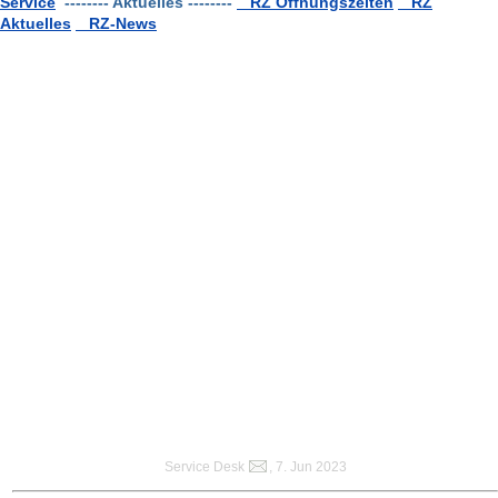
Service
-------- Aktuelles --------
RZ Öffnungszeiten
RZ
Aktuelles
RZ-News
Service Desk
, 7. Jun 2023