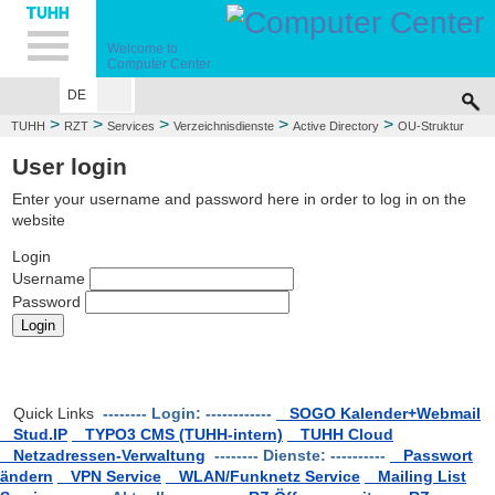
Hauptnavigation
Unternavigation
Inhalt
Suche
Welcome to
Computer Center
DE
>
>
>
>
>
TUHH
RZT
Services
Verzeichnisdienste
Active Directory
OU-Struktur
User login
Enter your username and password here in order to log in on the
website
Login
Username
Password
Quick Links
-------- Login: ------------
SOGO Kalender+Webmail
Stud.IP
TYPO3 CMS (TUHH-intern)
TUHH Cloud
Netzadressen-Verwaltung
-------- Dienste: ----------
Passwort
ändern
VPN Service
WLAN/Funknetz Service
Mailing List