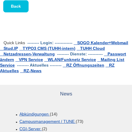
Back
Quick Links
-------- Login: ------------
SOGO Kalender+Webmail
Stud.IP
TYPO3 CMS (TUHH-intern)
TUHH Cloud
Netzadressen-Verwaltung
-------- Dienste: ----------
Passwort
ändern
VPN Service
WLAN/Funknetz Service
Mailing List
Service
-------- Aktuelles --------
RZ Öffnungszeiten
RZ
Aktuelles
RZ-News
News
Abkündigungen
(14)
Campusmanagement / TUNE
(73)
CGI-Server
(2)