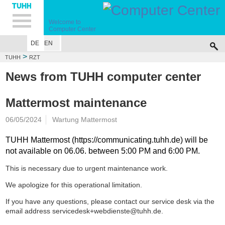
Hauptnavigation
Unternavigation
Inhalt
Suche
Welcome to
Computer Center
DE
EN
>
TUHH
RZT
News from TUHH computer center
Mattermost maintenance
06/05/2024
Wartung Mattermost
TUHH Mattermost (https://communicating.tuhh.de) will be
not available on 06.06. between 5:00 PM and 6:00 PM.
This is necessary due to urgent maintenance work.
We apologize for this operational limitation.
If you have any questions, please contact our service desk via the
email address servicedesk+webdienste@tuhh.de.