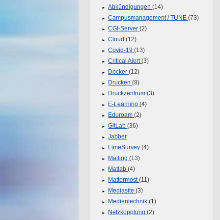
Abkündigungen
(14)
Campusmanagement / TUNE
(73)
CGI-Server
(2)
Cloud
(12)
Covid-19
(13)
Critical Alert
(3)
Docker
(12)
Drucken
(8)
Druckzentrum
(3)
E-Learning
(4)
Eduroam
(2)
GitLab
(36)
Jabber
LimeSurvey
(4)
Mailing
(13)
Matlab
(4)
Mattermost
(11)
Mediasite
(3)
Medientechnik
(1)
Netzkopplung
(2)