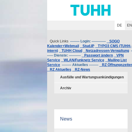
Hauptnavigation
Unternavigation
Inhalt
Suche
DE
E
Quick Links
-------- Login: ------------
SOGO
Kalender+Webmail
Stud.IP
TYPO3 CMS (TUHH-
intern)
TUHH Cloud
Netzadressen-Verwaltung
-
----- Dienste: ----------
Passwort ändern
VPN
Service
WLAN/Funknetz Service
Mailing List
Service
-------- Aktuelles --------
RZ Öffnungszeite
RZ Aktuelles
RZ-News
Ausfälle und Wartungsankündigungen
Archiv
News