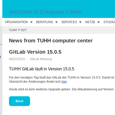
Welcome to Computer Center
N
ORGANISATION
BERATUNG
SERVICES
NETZE
STUDI
>
TUHH
RZT
News from TUHH computer center
--
GitLab Version 15.0.5
n
09/22/2023
GitLab Wartung
TUHH GitLab läuft in Version 15.0.5
Für den heutigen Tag läuft das GitLab der TUHH in Version 15.0.5. Damit ist 
Übersicht der Änderungen findet sich
hier
.
Heute wird es kein weiteres Upgrade geben. Die Aktualisierung auf Version 
Back