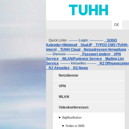
Hauptnavigation
Unternavigation
Inhalt
Suche
DE
Quick Links
-------- Login: ------------
SOGO
Kalender+Webmail
Stud.IP
TYPO3 CMS (TUHH-
intern)
TUHH Cloud
Netzadressen-Verwaltung
-
----- Dienste: ----------
Passwort ändern
VPN
Service
WLAN/Funknetz Service
Mailing List
Service
-------- Aktuelles --------
RZ Öffnungszeite
RZ Aktuelles
RZ-News
Netzdienste
VPN
WLAN
Videokonferenzen
BigBlueButton
Rollen in BBB