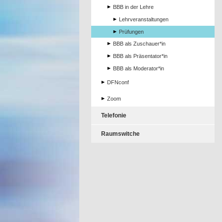
BBB in der Lehre
Lehrveranstaltungen
Prüfungen
BBB als Zuschauer*in
BBB als Präsentator*in
BBB als Moderator*in
DFNconf
Zoom
Telefonie
Raumswitche