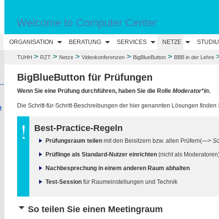
Welcome to Computer Center
ORGANISATION
BERATUNG
SERVICES
NETZE
STUDI
>
>
>
>
>
TUHH
RZT
Netze
Videokonferenzen
BigBlueButton
BBB in der Lehre
BigBlueButton für Prüfungen
--
Wenn Sie eine Prüfung durchführen, haben Sie die Rolle
Moderator*in
.
Die Schritt-für-Schritt-Beschreibungen der hier genannten Lösungen finden 
n
Best-Practice-Regeln
Prüfungsraum teilen
mit den Beisitzern bzw. allen Prüfern(—>
So
Prüflinge als Standard-Nutzer einrichten
(nicht als Moderatore
Nachbesprechung in einem anderen Raum abhalten
Test-Session
für Raumeinstellungen und Technik
So teilen Sie einen Meetingraum