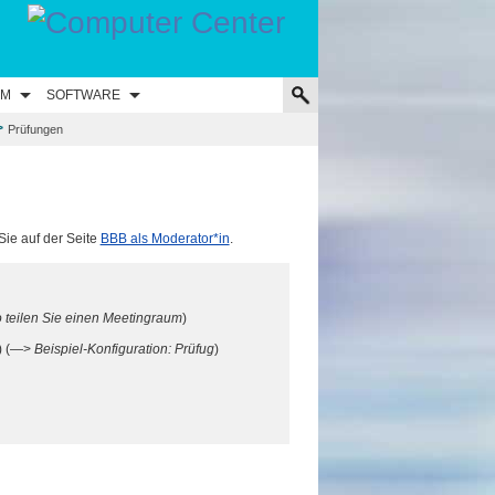
UM
SOFTWARE
>
Prüfungen
Sie auf der Seite
BBB als Moderator*in
.
 teilen Sie einen Meetingraum
)
n) (—>
Beispiel-Konfiguration: Prüfug
)