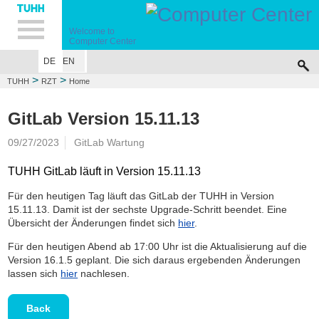
Hauptnavigation
Unternavigation
Inhalt
Suche
Welcome to
Computer Center
DE
EN
>
>
TUHH
RZT
Home
GitLab Version 15.11.13
09/27/2023
GitLab Wartung
TUHH GitLab läuft in Version 15.11.13
Für den heutigen Tag läuft das GitLab der TUHH in Version
15.11.13. Damit ist der sechste Upgrade-Schritt beendet. Eine
Übersicht der Änderungen findet sich
hier
.
Für den heutigen Abend ab 17:00 Uhr ist die Aktualisierung auf die
Version 16.1.5 geplant. Die sich daraus ergebenden Änderungen
lassen sich
hier
nachlesen.
Back