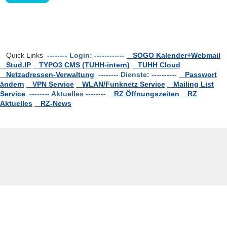
Quick Links
-------- Login: ------------
SOGO Kalender+Webmail
Stud.IP
TYPO3 CMS (TUHH-intern)
TUHH Cloud
Netzadressen-Verwaltung
-------- Dienste: ----------
Passwort
ändern
VPN Service
WLAN/Funknetz Service
Mailing List
Service
-------- Aktuelles --------
RZ Öffnungszeiten
RZ
Aktuelles
RZ-News