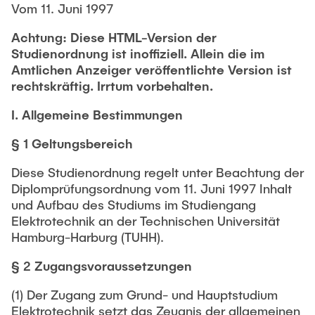
Newsroom
Vom 11. Juni 1997
Beratung und Kontakt
Studiengänge
UNU HUB "Engineering to Face Climate Change"
Austauschstudium
Pressemitteilungen
Achtung: Diese HTML-Version der
Neu an der TUHH
Forschung und Institute
Intercultural Hub
Studienordnung ist inoffiziell. Allein die im
Flyer und Broschüren
Rund ums Studium
Amtlichen Anzeiger veröffentlichte Version ist
(Gast)Wissenschaftler*innen
Forschungsförderung
Technologie und Innovation in der Bildung
Magazin spektrum
rechtskräftig. Irrtum vorbehalten.
Studienorganisation
News
Veranstaltungen
Partnerships and Strategy
Early Career Researchers
I. Allgemeine Bestimmungen
AI in Education
Studiengänge
Partnerhochschulen Studierendenaustausch
Merchandise-Shop
§ 1 Geltungsbereich
Forschung und Institute
Gute Wissenschaftliche Praxis
Eine Partnerschaft vereinbaren
Für Absolventinnen und Absolventen
Diese Studienordnung regelt unter Beachtung der
Arbeiten an der TU Hamburg
Strategie
Management-Wissenschaften und Technologie
Alumni
Diplomprüfungsordnung vom 11. Juni 1997 Inhalt
Future Lectures
und Aufbau des Studiums im Studiengang
ECIU University
Stellenausschreibungen
Berufseinstieg - Career Center
Elektrotechnik an der Technischen Universität
Team
Studiengänge
Berufsausbildung und Praktika
Graduiertenakademie
Hamburg-Harburg (TUHH).
Contacts & International Team
Forschung und Institute
Berufungen
Promotion und Habilitation
§ 2 Zugangsvoraussetzungen
Neue Mitarbeitende
Wissenschaftliche Weiterbildung
Neues aus der Forschung &
Maschinenbau
(1) Der Zugang zum Grund- und Hauptstudium
Transfer
Elektrotechnik setzt das Zeugnis der allgemeinen
Studiengänge