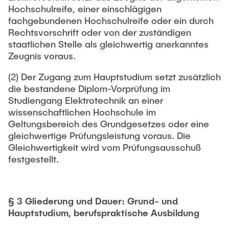
Intern
Lehre und Lernen
Interdisziplinärer Workshop des FSP
Hochschulreife, einer einschlägigen
Forschung und Institute
„Biobasierte Prozesse und
fachgebundenen Hochschulreife oder ein durch
Best Practices Lehre
Rechtsvorschrift oder von der zuständigen
Reaktortechnologien“
Hochschuldidaktik - ZLL
Studienbereich FIT
staatlichen Stelle als gleichwertig anerkanntes
Zeugnis voraus.
LearnING Center
Lehre im europäischen Verbund (ECIU)
(2) Der Zugang zum Hauptstudium setzt zusätzlich
die bestandene Diplom-Vorprüfung im
WorkINGLab / Makerspace
Studiengang Elektrotechnik an einer
wissenschaftlichen Hochschule im
Institute im Überblick
Geltungsbereich des Grundgesetzes oder eine
gleichwertige Prüfungsleistung voraus. Die
Gleichwertigkeit wird vom Prüfungsausschuß
festgestellt.
§ 3 Gliederung und Dauer: Grund- und
Hauptstudium, berufspraktische Ausbildung