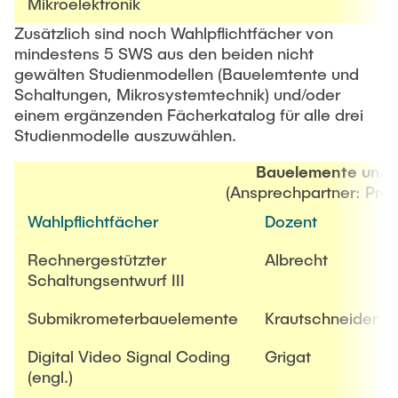
Intern
Mikroelektronik
Lehre und Lernen
Interdisziplinärer Workshop des FSP
Forschung und Institute
Zusätzlich sind noch Wahlpflichtfächer von
„Biobasierte Prozesse und
Best Practices Lehre
mindestens 5 SWS aus den beiden nicht
Reaktortechnologien“
Hochschuldidaktik - ZLL
gewälten Studienmodellen (Bauelemtente und
Studienbereich FIT
Schaltungen, Mikrosystemtechnik) und/oder
LearnING Center
einem ergänzenden Fächerkatalog für alle drei
Lehre im europäischen Verbund (ECIU)
Studienmodelle auszuwählen.
WorkINGLab / Makerspace
Bauelemente und 
(Ansprechpartner: Prof
Institute im Überblick
Wahlpflichtfächer
Dozent
Rechnergestützter
Albrecht
Schaltungsentwurf III
Submikrometerbauelemente
Krautschneider
Digital Video Signal Coding
Grigat
(engl.)