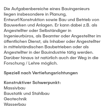
Newsroom
Beratung und Kontakt
Studiengänge
UNU HUB "Engineering to Face Climate Change"
Austauschstudium
Die Aufgabenbereiche eines Bauingenieurs
Pressemitteilungen
Neu an der TUHH
Forschung und Institute
liegen insbesondere in Planung,
Intercultural Hub
Entwurf/Konstruktion sowie Bau und Betrieb von
Flyer und Broschüren
Rund ums Studium
(Gast)Wissenschaftler*innen
Forschungsförderung
Bauwerken und Anlagen. Er kann dabei z.B. als
Technologie und Innovation in der Bildung
Magazin spektrum
Studienorganisation
Angestellter oder Selbständiger in
News
Ingenieurbüros, als Beamter oder Angestellter im
Veranstaltungen
Partnerships and Strategy
Early Career Researchers
AI in Education
öffentlichen Dienst, als Inhaber oder Angestellter
Studiengänge
Partnerhochschulen Studierendenaustausch
in mittelständischen Baubetrieben oder als
Merchandise-Shop
Forschung und Institute
Gute Wissenschaftliche Praxis
Angestellter in der Bauindustrie tätig werden.
Eine Partnerschaft vereinbaren
Für Absolventinnen und Absolventen
Darüber hinaus ist natürlich auch der Weg in die
Arbeiten an der TU Hamburg
Strategie
Management-Wissenschaften und Technologie
Forschung / Lehre möglich.
Alumni
Future Lectures
ECIU University
Stellenausschreibungen
Berufseinstieg - Career Center
Speziell nach Vertiefungsrichtungen
Team
Studiengänge
Berufsausbildung und Praktika
Graduiertenakademie
Contacts & International Team
Konstruktiver Schwerpunkt:
Forschung und Institute
Berufungen
Promotion und Habilitation
Massivbau
Baustatik und Stahlbau
Neue Mitarbeitende
Wissenschaftliche Weiterbildung
Neues aus der Forschung &
Maschinenbau
Geotechnik
Transfer
Wasserbau
Studiengänge