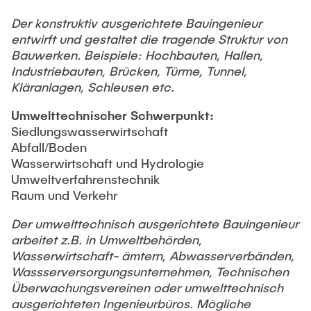
Intern
Lehre und Lernen
Interdisziplinärer Workshop des FSP
Der konstruktiv ausgerichtete Bauingenieur
Forschung und Institute
„Biobasierte Prozesse und
Best Practices Lehre
entwirft und gestaltet die tragende Struktur von
Reaktortechnologien“
Hochschuldidaktik - ZLL
Bauwerken. Beispiele: Hochbauten, Hallen,
Studienbereich FIT
Industriebauten, Brücken, Türme, Tunnel,
LearnING Center
Kläranlagen, Schleusen etc.
Lehre im europäischen Verbund (ECIU)
Umwelttechnischer Schwerpunkt:
WorkINGLab / Makerspace
Siedlungswasserwirtschaft
Abfall/Boden
Institute im Überblick
Wasserwirtschaft und Hydrologie
Umweltverfahrenstechnik
Raum und Verkehr
Der umwelttechnisch ausgerichtete Bauingenieur
arbeitet z.B. in Umweltbehörden,
Wasserwirtschaft- ämtern, Abwasserverbänden,
Wassserversorgungsunternehmen, Technischen
Überwachungsvereinen oder umwelttechnisch
ausgerichteten Ingenieurbüros. Mögliche