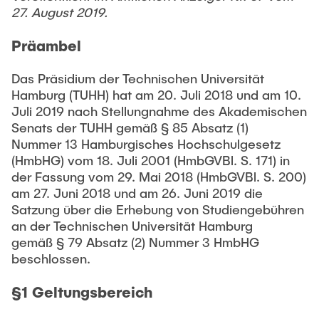
"Biobased Processes and Reactor
27. August 2019.
Research and institutes
Technologies"
Präambel
Joint School of Multidisciplinary Studies
Das Präsidium der Technischen Universität
Hamburg (TUHH) hat am 20. Juli 2018 und am 10.
Juli 2019 nach Stellungnahme des Akademischen
Senats der TUHH gemäß § 85 Absatz (1)
Nummer 13 Hamburgisches Hochschulgesetz
(HmbHG) vom 18. Juli 2001 (HmbGVBl. S. 171) in
Institutes
der Fassung vom 29. Mai 2018 (HmbGVBl. S. 200)
Overview
am 27. Juni 2018 und am 26. Juni 2019 die
Satzung über die Erhebung von Studiengebühren
an der Technischen Universität Hamburg
gemäß § 79 Absatz (2) Nummer 3 HmbHG
beschlossen.
§1 Geltungsbereich