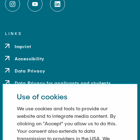
LINKS
Imprint
Accessibility
Data Privacy
Data Privacy for applicants and students
Use of cookies
Contact
How to get here
We use cookies and tools to provide our
website and to integrate media content. By
Press and Media
clicking on "Accept" you allow us to do this.
Your consent also extends to data
Merchandise-Shop
transmission to providers in the USA. We