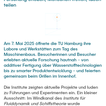
Newsroom
teilen
Beratung und Kontakt
Studiengänge
UNU HUB "Engineering to Face Climate Change"
Austauschstudium
Pressemitteilungen
Neu an der TUHH
Forschung und Institute
Intercultural Hub
Flyer und Broschüren
Rund ums Studium
(Gast)Wissenschaftler*innen
Forschungsförderung
Technologie und Innovation in der Bildung
Magazin spektrum
Studienorganisation
News
Veranstaltungen
Partnerships and Strategy
Early Career Researchers
AI in Education
Studiengänge
Am 7. Mai 2025 öffnete die TU Hamburg ihre
Partnerhochschulen Studierendenaustausch
Merchandise-Shop
Labore und Werkstätten zum Tag des
Forschung und Institute
Gute Wissenschaftliche Praxis
Eine Partnerschaft vereinbaren
Für Absolventinnen und Absolventen
Maschinenbaus. Besucherinnen und Besucher
erlebten aktuelle Forschung hautnah – von
Arbeiten an der TU Hamburg
Strategie
Management-Wissenschaften und Technologie
Alumni
Future Lectures
additiver Fertigung über Wasserstofftechnologien
ECIU University
Stellenausschreibungen
bis zu smarter Produktentwicklung – und feierten
Berufseinstieg - Career Center
gemeinsam beim Grillen im Innenhof.
Team
Studiengänge
Berufsausbildung und Praktika
Graduiertenakademie
Contacts & International Team
Forschung und Institute
Berufungen
Die Institute zeigten aktuelle Projekte und luden
Promotion und Habilitation
zu Führungen und Experimenten ein. Ein kleiner
Neue Mitarbeitende
Wissenschaftliche Weiterbildung
Neues aus der Forschung &
Maschinenbau
Ausschnitt: Im Windkanal des
Instituts für
Transfer
Fluiddynamik und Schiffstheorie
wurde
Studiengänge