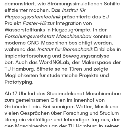
Intern
Lehre und Lernen
demonstriert, wie Strömungssimulationen Schiffe
Interdisziplinärer Workshop des FSP
Forschung und Institute
effizienter machen. Das
Institut für
„Biobasierte Prozesse und
Best Practices Lehre
Flugzeugsystemtechnik
präsentierte das EU-
Reaktortechnologien“
Hochschuldidaktik - ZLL
Projekt
Faster-H2
zur Integration von
Studienbereich FIT
Wasserstofftanks in Flugzeugrümpfe. In der
LearnING Center
Forschungswerkstatt Maschinenbau
konnten
Lehre im europäischen Verbund (ECIU)
moderne CNC-Maschinen besichtigt werden,
während das
Institut für Biomechanik
Einblicke in
WorkINGLab / Makerspace
Implantatforschung und Bewegungsanalyse
bot. Auch das WorkINGLab, der Makerspace der
Institute im Überblick
TU Hamburg, öffnete seine Türen und zeigte
Möglichkeiten für studentische Projekte und
Prototyping.
Ab 17 Uhr lud das Studiendekanat Maschinenbau
zum gemeinsamen Grillen im Innenhof von
Gebäude L ein. Bei sonnigem Wetter, Musik und
vielen Gesprächen über Forschung und Studium
klang ein vielfältiger und lebendiger Tag aus, der
den Maschinenbau an der TU Hamburg in seiner