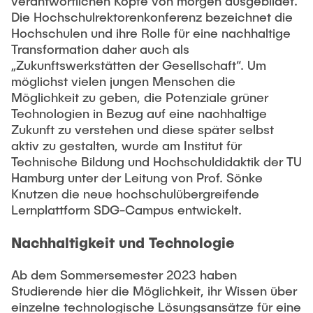
Intern
verantwortlichen Köpfe von morgen ausgebildet.
Lehre und Lernen
Interdisziplinärer Workshop des FSP
Die Hochschulrektorenkonferenz bezeichnet die
Forschung und Institute
„Biobasierte Prozesse und
Best Practices Lehre
Hochschulen und ihre Rolle für eine nachhaltige
Reaktortechnologien“
Transformation daher auch als
Hochschuldidaktik - ZLL
Studienbereich FIT
„Zukunftswerkstätten der Gesellschaft“. Um
LearnING Center
möglichst vielen jungen Menschen die
Möglichkeit zu geben, die Potenziale grüner
Lehre im europäischen Verbund (ECIU)
Technologien in Bezug auf eine nachhaltige
WorkINGLab / Makerspace
Zukunft zu verstehen und diese später selbst
aktiv zu gestalten, wurde am Institut für
Institute im Überblick
Technische Bildung und Hochschuldidaktik der TU
Hamburg unter der Leitung von Prof. Sönke
Knutzen die neue hochschulübergreifende
Lernplattform SDG-Campus entwickelt.
Nachhaltigkeit und Technologie
Ab dem Sommersemester 2023 haben
Studierende hier die Möglichkeit, ihr Wissen über
einzelne technologische Lösungsansätze für eine