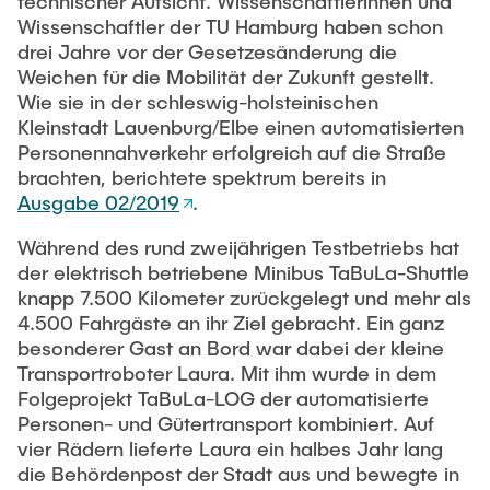
Intern
technischer Aufsicht. Wissenschaftlerinnen und
Lehre und Lernen
Interdisziplinärer Workshop des FSP
Wissenschaftler der TU Hamburg haben schon
Forschung und Institute
„Biobasierte Prozesse und
Best Practices Lehre
drei Jahre vor der Gesetzesänderung die
Reaktortechnologien“
Weichen für die Mobilität der Zukunft gestellt.
Hochschuldidaktik - ZLL
Studienbereich FIT
Wie sie in der schleswig-holsteinischen
LearnING Center
Kleinstadt Lauenburg/Elbe einen automatisierten
Personennahverkehr erfolgreich auf die Straße
Lehre im europäischen Verbund (ECIU)
brachten, berichtete spektrum bereits in
WorkINGLab / Makerspace
Ausgabe 02/2019
.
Während des rund zweijährigen Testbetriebs hat
Institute im Überblick
der elektrisch betriebene Minibus TaBuLa-Shuttle
knapp 7.500 Kilometer zurückgelegt und mehr als
4.500 Fahrgäste an ihr Ziel gebracht. Ein ganz
besonderer Gast an Bord war dabei der kleine
Transportroboter Laura. Mit ihm wurde in dem
Folgeprojekt TaBuLa-LOG der automatisierte
Personen- und Gütertransport kombiniert. Auf
vier Rädern lieferte Laura ein halbes Jahr lang
die Behördenpost der Stadt aus und bewegte in