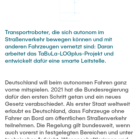
Newsroom
Beratung und Kontakt
Studiengänge
UNU HUB "Engineering to Face Climate Change"
Austauschstudium
Pressemitteilungen
Neu an der TUHH
Forschung und Institute
Intercultural Hub
Flyer und Broschüren
Rund ums Studium
(Gast)Wissenschaftler*innen
Transportroboter, die sich autonom im
Forschungsförderung
Technologie und Innovation in der Bildung
Magazin spektrum
Studienorganisation
Straßenverkehr bewegen können und mit
News
anderen Fahrzeugen vernetzt sind: Daran
Veranstaltungen
Partnerships and Strategy
Early Career Researchers
arbeitet das TaBuLa-LOGplus-Projekt und
AI in Education
Studiengänge
Partnerhochschulen Studierendenaustausch
entwickelt dafür eine smarte Leitstelle.
Merchandise-Shop
Forschung und Institute
Gute Wissenschaftliche Praxis
Eine Partnerschaft vereinbaren
Für Absolventinnen und Absolventen
Arbeiten an der TU Hamburg
Strategie
Management-Wissenschaften und Technologie
Deutschland will beim autonomen Fahren ganz
Alumni
Future Lectures
vorne mitspielen. 2021 hat die Bundesregierung
ECIU University
Stellenausschreibungen
Berufseinstieg - Career Center
dafür den ersten Schritt getan und ein neues
Team
Studiengänge
Berufsausbildung und Praktika
Gesetz verabschiedet. Als erster Staat weltweit
Graduiertenakademie
Contacts & International Team
erlaubt es Deutschland, dass Fahrzeuge ohne
Forschung und Institute
Berufungen
Promotion und Habilitation
Fahrer an Bord am öffentlichen Straßenverkehr
Neue Mitarbeitende
teilnehmen. Die Regelung gilt bundesweit, wenn
Wissenschaftliche Weiterbildung
Neues aus der Forschung &
Maschinenbau
auch vorerst in festgelegten Bereichen und unter
Transfer
Studiengänge