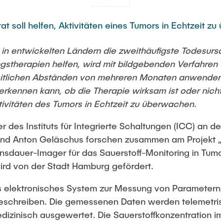
at soll helfen, Aktivitäten eines Tumors in Echtzeit z
in entwickelten Ländern die zweithäufigste Todesurs
gstherapien helfen, wird mit bildgebenden Verfahren ü
 zeitlichen Abständen von mehreren Monaten anwende
erkennen kann, ob die Therapie wirksam ist oder nicht
ktivitäten des Tumors in Echtzeit zu überwachen.
er des Instituts für Integrierte Schaltungen (ICC) an 
und Anton Geläschus forschen zusammen am Projekt 
dauer-Imager für das Sauerstoff-Monitoring in Tumor
wird von der Stadt Hamburg gefördert.
es elektronisches System zur Messung von Parametern 
 beschreiben. Die gemessenen Daten werden telemetr
izinisch ausgewertet. Die Sauerstoffkonzentration i