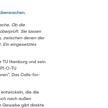
u überwachen.
ache. Ob die
berprüft. Sie lassen
n, zwischen denen der
. Ein eingesetztes
der TU Hamburg und sein
„PI-O-TU
en“. Das Calls-for-
entwickeln, die die
isch nach außen
m Gewebe gibt direkte