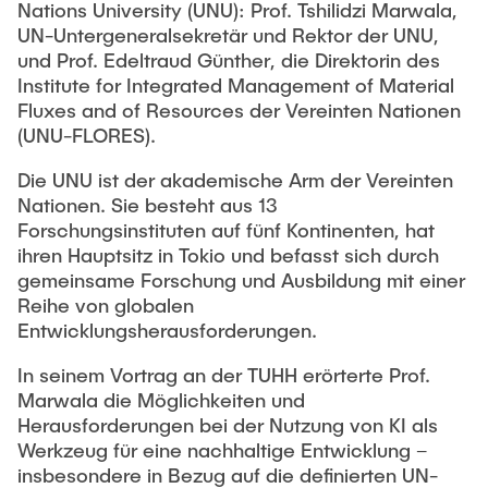
Intern
Lehre und Lernen
Nations University (UNU): Prof. Tshilidzi Marwala,
Interdisziplinärer Workshop des FSP
UN-Untergeneralsekretär und Rektor der UNU,
Forschung und Institute
„Biobasierte Prozesse und
Best Practices Lehre
und Prof. Edeltraud Günther, die Direktorin des
Reaktortechnologien“
Institute for Integrated Management of Material
Hochschuldidaktik - ZLL
Studienbereich FIT
Fluxes and of Resources der Vereinten Nationen
LearnING Center
(UNU-FLORES).
Lehre im europäischen Verbund (ECIU)
Die UNU ist der akademische Arm der Vereinten
WorkINGLab / Makerspace
Nationen. Sie besteht aus 13
Forschungsinstituten auf fünf Kontinenten, hat
Institute im Überblick
ihren Hauptsitz in Tokio und befasst sich durch
gemeinsame Forschung und Ausbildung mit einer
Reihe von globalen
Entwicklungsherausforderungen.
In seinem Vortrag an der TUHH erörterte Prof.
Marwala die Möglichkeiten und
Herausforderungen bei der Nutzung von KI als
Werkzeug für eine nachhaltige Entwicklung –
insbesondere in Bezug auf die definierten UN-