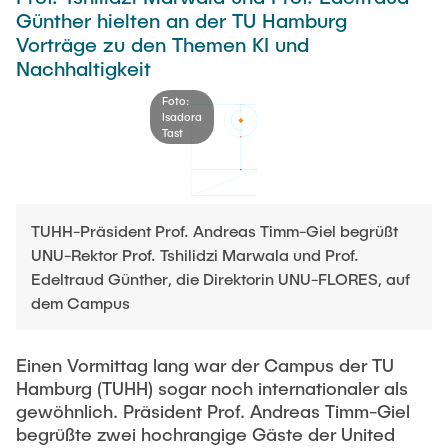
Newsroom
Günther hielten an der TU Hamburg
Beratung und Kontakt
Studiengänge
UNU HUB "Engineering to Face Climate Change"
Austauschstudium
Vorträge zu den Themen KI und
Pressemitteilungen
Neu an der TUHH
Forschung und Institute
Nachhaltigkeit
Intercultural Hub
Flyer und Broschüren
Rund ums Studium
(Gast)Wissenschaftler*innen
Forschungsförderung
Foto:
Technologie und Innovation in der Bildung
Magazin spektrum
Isadora
Studienorganisation
Tast
News
Veranstaltungen
Partnerships and Strategy
Early Career Researchers
AI in Education
Studiengänge
Partnerhochschulen Studierendenaustausch
Merchandise-Shop
Forschung und Institute
Gute Wissenschaftliche Praxis
Eine Partnerschaft vereinbaren
Für Absolventinnen und Absolventen
TUHH-Präsident Prof. Andreas Timm-Giel begrüßt
UNU-Rektor Prof. Tshilidzi Marwala und Prof.
Arbeiten an der TU Hamburg
Strategie
Management-Wissenschaften und Technologie
Alumni
Future Lectures
Edeltraud Günther, die Direktorin UNU-FLORES, auf
ECIU University
Stellenausschreibungen
Berufseinstieg - Career Center
dem Campus
Team
Studiengänge
Berufsausbildung und Praktika
Graduiertenakademie
Contacts & International Team
Forschung und Institute
Berufungen
Einen Vormittag lang war der Campus der TU
Promotion und Habilitation
Hamburg (TUHH) sogar noch internationaler als
Neue Mitarbeitende
Wissenschaftliche Weiterbildung
Neues aus der Forschung &
Maschinenbau
gewöhnlich. Präsident Prof. Andreas Timm-Giel
Transfer
begrüßte zwei hochrangige Gäste der United
Studiengänge