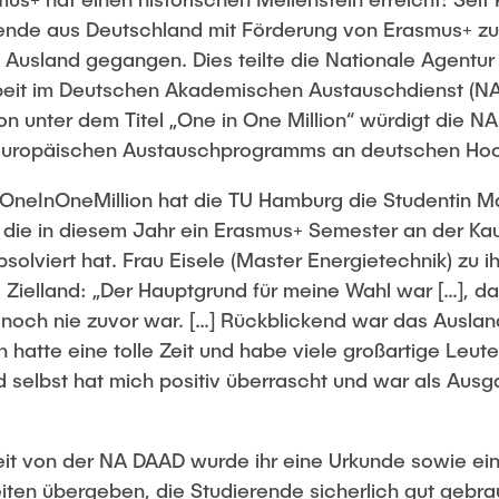
erende aus Deutschland mit Förderung von Erasmus+ z
s Ausland gegangen. Dies teilte die Nationale Agentur
t im Deutschen Akademischen Austauschdienst (NA 
on unter dem Titel „One in One Million“ würdigt die N
 europäischen Austauschprogramms an deutschen Ho
OneInOneMillion hat die TU Hamburg die Studentin Ma
, die in diesem Jahr ein Erasmus+ Semester an der Kau
solviert hat. Frau Eisele (Master Energietechnik) zu i
Zielland: „Der Hauptgrund für meine Wahl war […], da
h noch nie zuvor war. […] Rückblickend war das Ausla
h hatte eine tolle Zeit und habe viele großartige Leu
 selbst hat mich positiv überrascht und war als Ausg
eit von der NA DAAD wurde ihr eine Urkunde sowie ei
iten übergeben, die Studierende sicherlich gut gebr