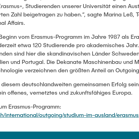
n Erasmus+, Studierenden unserer Universität einen Au
en Zahl beigetragen zu haben.“, sagte Marina Leß, T
al Affairs.
t Beginn vom Erasmus-Programm im Jahre 1987 als E
t derzeit etwa 120 Studierende pro akademisches Jahr
enden sind hier die skandinavischen Länder Schwed
Italien und Portugal. Die Dekanate Maschinenbau und
hnologie verzeichnen den größten Anteil an Outgoing
 diesem deutschlandweiten gemeinsamen Erfolg seine
in offenes, vernetztes und zukunftsfähiges Europa.
 zum Erasmus-Programm:
h/international/outgoing/studium-im-ausland/erasmus