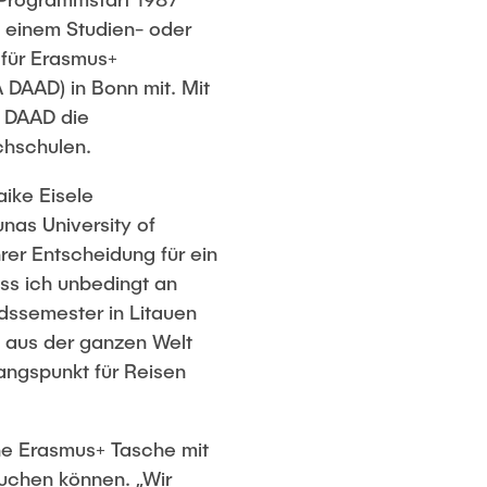
u einem Studien- oder
 für Erasmus+
DAAD) in Bonn mit. Mit
A DAAD die
chschulen.
ike Eisele
nas University of
hrer Entscheidung für ein
ss ich unbedingt an
ndssemester in Litauen
te aus der ganzen Welt
angspunkt für Reisen
ne Erasmus+ Tasche mit
auchen können. „Wir