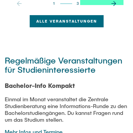
Intern
Lehre und Lernen
1
3
Interdisziplinärer Workshop des FSP
Forschung und Institute
„Biobasierte Prozesse und
Best Practices Lehre
Reaktortechnologien“
ALLE VERANSTALTUNGEN
Hochschuldidaktik - ZLL
Studienbereich FIT
LearnING Center
Lehre im europäischen Verbund (ECIU)
WorkINGLab / Makerspace
Regelmäßige Veranstaltungen
Institute im Überblick
für Studieninteressierte
Bachelor-Info Kompakt
Einmal im Monat veranstaltet die Zentrale
Studienberatung eine Informations-Runde zu den
Bachelorstudiengängen. Du kannst Fragen rund
um das Studium stellen.
Mehr Infos und Termine