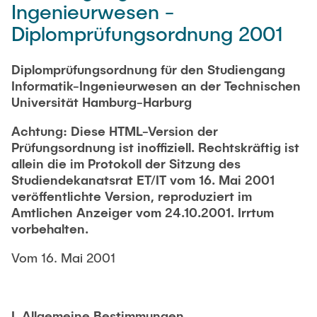
Ingenieurwesen -
Newsroom
Beratung und Kontakt
Studiengänge
UNU HUB "Engineering to Face Climate Change"
Austauschstudium
Diplomprüfungsordnung 2001
Pressemitteilungen
Neu an der TUHH
Forschung und Institute
Intercultural Hub
Flyer und Broschüren
Rund ums Studium
Diplomprüfungsordnung für den Studiengang
(Gast)Wissenschaftler*innen
Forschungsförderung
Technologie und Innovation in der Bildung
Magazin spektrum
Informatik-Ingenieurwesen an der Technischen
Studienorganisation
Universität Hamburg-Harburg
News
Veranstaltungen
Partnerships and Strategy
Early Career Researchers
AI in Education
Studiengänge
Achtung: Diese HTML-Version der
Partnerhochschulen Studierendenaustausch
Merchandise-Shop
Prüfungsordnung ist inoffiziell. Rechtskräftig ist
Forschung und Institute
Gute Wissenschaftliche Praxis
Eine Partnerschaft vereinbaren
Für Absolventinnen und Absolventen
allein die im Protokoll der Sitzung des
Studiendekanatsrat ET/IT vom 16. Mai 2001
Arbeiten an der TU Hamburg
Strategie
Management-Wissenschaften und Technologie
Alumni
Future Lectures
veröffentlichte Version, reproduziert im
ECIU University
Stellenausschreibungen
Amtlichen Anzeiger vom 24.10.2001. Irrtum
Berufseinstieg - Career Center
vorbehalten.
Team
Studiengänge
Berufsausbildung und Praktika
Graduiertenakademie
Contacts & International Team
Forschung und Institute
Vom 16. Mai 2001
Berufungen
Promotion und Habilitation
Neue Mitarbeitende
Wissenschaftliche Weiterbildung
Neues aus der Forschung &
Maschinenbau
Transfer
I. Allgemeine Bestimmungen
Studiengänge