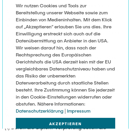
2. eine Erklärung darüber, ob die Kandidatin bzw.
Wir nutzen Cookies und Tools zur
der Kandidat eine Diplom-Vorprüfung oder eine
Bereitstellung unserer Webseite sowie zum
Diplomprüfung in derselben Fachrichtung in
Einbinden von Medieninhalten. Mit dem Klick
demselben oder in einem verwandten
auf „Akzeptieren“ erlauben Sie uns dies. Ihre
Studiengang endgültig nicht bestanden hat oder
Einwilligung erstreckt sich auch auf die
ob sie oder er sich in einem schwebenden
Datenübermittlung an Anbieter in den USA.
Prüfungsverfahren befindet.
Wir weisen darauf hin, dass nach der
Rechtsprechung des Europäischen
(3) Die Zulassung erteilt der Prüfungsausschuss.
Gerichtshofs die USA derzeit kein mit der EU
vergleichbares Datenschutzniveau haben und
(4) Die Zulassung ist zu versagen, wenn die nach
das Risiko der unbemerkten
Absatz 2 geforderten Unterlagen nicht
vollständig sind oder die Kandidatin bzw. der
Datenverarbeitung durch staatliche Stellen
Kandidat gemäß §2 den Prüfungsanspruch
besteht. Ihre Zustimmung können Sie jederzeit
verloren hat.
in den Cookie-Einstellungen widerrufen oder
abstufen. Nähere Informationen:
§ 17 Ziel, Umfang und Art der Diplom-
Datenschutzerklärung
|
Impressum
Vorprüfung
AKZEPTIEREN
(1) Durch die Diplom-Vorprüfung sollen die