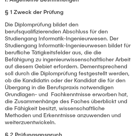
Intern
Lehre und Lernen
Interdisziplinärer Workshop des FSP
Forschung und Institute
§ 1 Zweck der Prüfung
„Biobasierte Prozesse und
Best Practices Lehre
Reaktortechnologien“
Hochschuldidaktik - ZLL
Die Diplomprüfung bildet den
Studienbereich FIT
berufsqualifizierenden Abschluss für den
LearnING Center
Studiengang Informatik-Ingenieurwesen. Der
Lehre im europäischen Verbund (ECIU)
Studiengang Informatik-Ingenieurwesen bildet für
berufliche Tätigkeitsfelder aus, die die
WorkINGLab / Makerspace
Befähigung zu ingenieurwissenschaftlicher Arbeit
auf diesem Gebiet erfordern. Dementsprechend
Institute im Überblick
soll durch die Diplomprüfung festgestellt werden,
ob die Kandidatin oder der Kandidat die für den
Übergang in die Berufspraxis notwendigen
Grundlagen- und Fachkenntnisse erworben hat,
die Zusammenhänge des Faches überblickt und
die Fähigkeit besitzt, wissenschaftliche
Methoden und Erkenntnisse anzuwenden und
weiterzuentwickeln.
§ 2 Prüfungsanspruch