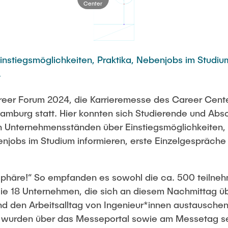
Center
nstiegsmöglichkeiten, Praktika, Nebenjobs im Studiu
.
reer Forum 2024,
die Karrieremesse des Career Center
mburg statt. Hier konnten sich Studierende und Abso
n Unternehmensständen über Einstiegsmöglichkeiten
njobs im Studium informieren, erste Einzelgespräche 
osphäre!“ So empfanden es sowohl die ca. 500 teiln
die 18 Unternehmen, die sich an diesem Nachmittag ü
nd den Arbeitsalltag von Ingenieur*innen austausche
 wurden über das Messeportal sowie am Messetag sel