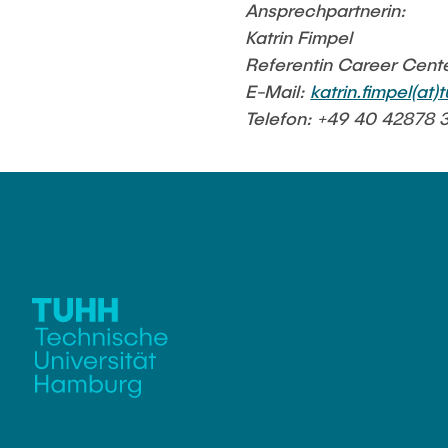
Ansprechpartnerin:
Katrin Fimpel
Referentin Career Cent
E-Mail:
katrin.fimpel(at)
Telefon: +49 40 4
2
878 