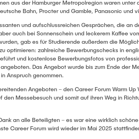
en aus der Hamburger Metropolregion waren unter a
Deutsche Bahn, Procter und Gamble, Panasonic und vi
essanten und aufschlussreichen Gesprächen, die an d
ber auch bei Sonnenschein und leckerem Kaffee vom
rden, gab es für Studierende außerdem die Möglichke
u optimieren: zahlreiche Bewerbungschecks in engli
führt und kostenlose Bewerbungsfotos von professio
st angeboten. Das Angebot wurde bis zum Ende der M
 in Anspruch genommen.
ereitenden Angeboten – den Career Forum Warm Up 
f den Messebesuch und somit auf ihren Weg in Richt
 Dank an alle Beteiligten – es war eine wirklich schö
ste Career Forum wird wieder im Mai 2025 stattfinde