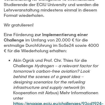
Intern
Lehre und Lernen
Interdisziplinärer Workshop des FSP
Studierende der ECIU University und werden die
Forschung und Institute
„Biobasierte Prozesse und
Lehrveranstaltung mindestens einmal in diesem
Best Practices Lehre
Reaktortechnologien“
Format wiederholen.
Hochschuldidaktik - ZLL
Studienbereich FIT
Wir gratulieren!
LearnING Center
Lehre im europäischen Verbund (ECIU)
Eine Förderung
zur Implementierung einer
Challenge
im Umfang von 20.000 € für die
WorkINGLab / Makerspace
erstmalige Durchführung im SoSe24 sowie 4000
€ für die Wiederholung erhalten:
Institute im Überblick
Akin Ögrük und Prof. Chr. Thies für die
Challenge
Hydrogen – a relevant factor for
tomorrow’s carbon-free aviation? Look
behind the scenes of a great idea –
designing scenarios for the refueling
infrastructure and supply network
(in
Kooperation mit Airbus) Mehr Informationen
unter
https://engage.eciu.eu/challenges/93cd1924-