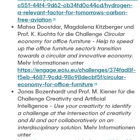
c551-44f4-9d62-cb34fd0c44cd/hydrogen-
a-relevant-factor-for-tomorrows-carbon-
free-aviation
Mahsa Doostdar, Magdalena Kitzberger und
Prof. K. Kuchta für die Challenge
Circular
economy for office furniture - Help to speed
up the office furniture sector’s transition
towards a circular and innovative economy
.
Mehr Informationen unter
https://engage.eciu.eu/challenges/374fad8f-
f5eb-4687-9cdd-98c98decbf5f/circular-
economy-for-office-furniture
Jonas Bozenhardt und Prof. M. Kiener für die
Challenge Creativity and Artificial
Intelligence -
Use your creativity to identify
a challenge at the intersection of creativity
and AI and act collaboratively on an
interdisciplinary solution.
Mehr Informationen
unter