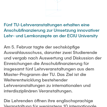
Newsroom
Beratung und Kontakt
Studiengänge
UNU HUB "Engineering to Face Climate Change"
Austauschstudium
Pressemitteilungen
Neu an der TUHH
Forschung und Institute
Intercultural Hub
Flyer und Broschüren
Rund ums Studium
(Gast)Wissenschaftler*innen
Fünf TU-Lehrveranstaltungen erhalten eine
Forschungsförderung
Technologie und Innovation in der Bildung
Magazin spektrum
Studienorganisation
Anschubfinanzierung zur Umsetzung innovativer
News
Lehr- und Lernkonzepte an der ECIU University
Veranstaltungen
Partnerships and Strategy
Early Career Researchers
AI in Education
Studiengänge
Partnerhochschulen Studierendenaustausch
Am 5. Februar tagte der sechsköpfige
Merchandise-Shop
Forschung und Institute
Gute Wissenschaftliche Praxis
Auswahlausschuss, darunter zwei Studierende
Eine Partnerschaft vereinbaren
Für Absolventinnen und Absolventen
und vergab nach Auswertung und Diskussion der
Arbeiten an der TU Hamburg
Strategie
Management-Wissenschaften und Technologie
Einreichungen die Anschubfinanzierung für
Alumni
Future Lectures
insgesamt fünf Lehrveranstaltungen aus dem
ECIU University
Stellenausschreibungen
Berufseinstieg - Career Center
Master-Programm der TU. Das Ziel ist die
Team
Studiengänge
Berufsausbildung und Praktika
Weiterentwicklung bestehender
Graduiertenakademie
Contacts & International Team
Lehrveranstaltungen zu internationalen und
Forschung und Institute
Berufungen
Promotion und Habilitation
interdisziplinären Veranstaltungen.
Neue Mitarbeitende
Wissenschaftliche Weiterbildung
Neues aus der Forschung &
Maschinenbau
Die Lehrenden öffnen ihre englischsprachige
Transfer
Veranstaltung für wenigstens 10 internationale
Studiengänge