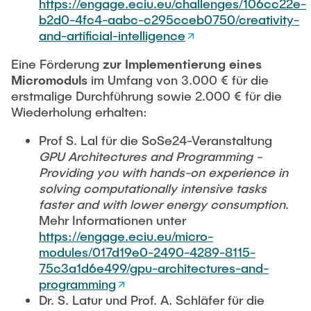
https://engage.eciu.eu/challenges/106cc22e-
b2d0-4fc4-aabc-c295cceb0750/creativity-
and-artificial-intelligence
Eine Förderung
zur Implementierung eines
Micromoduls
im Umfang von 3.000 € für die
erstmalige Durchführung sowie 2.000 € für die
Wiederholung erhalten:
Prof S. Lal für die SoSe24-Veranstaltung
GPU Architectures and Programming -
Providing you with hands-on experience in
solving computationally intensive tasks
faster and with lower energy consumption
.
Mehr Informationen unter
https://engage.eciu.eu/micro-
modules/017d19e0-2490-4289-8115-
75c3a1d6e499/gpu-architectures-and-
programming
Dr. S. Latur und Prof. A. Schläfer für die