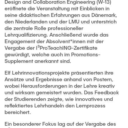
Intern
Lehre und Lernen
Design and Collaboration Engineering (W-13)
Interdisziplinärer Workshop des FSP
eröffnete die Veranstaltung mit Einblicken in
Forschung und Institute
„Biobasierte Prozesse und
Best Practices Lehre
seine didaktischen Erfahrungen aus Dänemark,
Reaktortechnologien“
den Niederlanden und der LMU und unterstrich
Hochschuldidaktik - ZLL
Studienbereich FIT
die zentrale Rolle professioneller
LearnING Center
Lehrqualifizierung. Anschließend wurde das
Engagement der Absolvent*innen mit der
Lehre im europäischen Verbund (ECIU)
Vergabe der I³ProTeachING-Zertifikate
WorkINGLab / Makerspace
gewürdigt, welche auch im Promotions-
Supplement anerkannt sind.
Institute im Überblick
Elf Lehrinnovationsprojekte präsentierten ihre
Ansätze und Ergebnisse anhand von Postern,
wobei Herausforderungen in der Lehre kreativ
und wirksam gemeistert wurden. Das Feedback
der Studierenden zeigte, wie innovatives und
reflektiertes Lehrhandeln den Lernprozess
bereichert.
Ein besonderer Fokus lag auf der Vergabe des