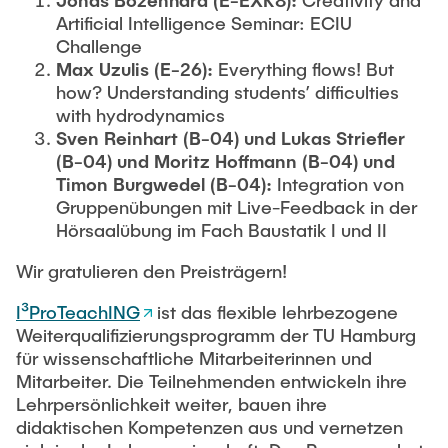
Jonas Bozenhard (E-EXK8):
Creativity and
Intern
Lehre und Lernen
Interdisziplinärer Workshop des FSP
Artificial Intelligence Seminar: ECIU
Forschung und Institute
„Biobasierte Prozesse und
Best Practices Lehre
Challenge
Reaktortechnologien“
Max Uzulis (E-26):
Everything flows! But
Hochschuldidaktik - ZLL
Studienbereich FIT
how? Understanding students’ difficulties
LearnING Center
with hydrodynamics
Sven
Reinhart (B-04) und Lukas Striefler
Lehre im europäischen Verbund (ECIU)
(B-04) und Moritz Hoffmann (B-04) und
WorkINGLab / Makerspace
Timon Burgwedel (B-04):
Integration von
Gruppenübungen mit Live-Feedback in der
Institute im Überblick
Hörsaalübung im Fach Baustatik I und II
Wir gratulieren den Preisträgern!
I³ProTeachING
ist das flexible lehrbezogene
Weiterqualifizierungsprogramm der TU Hamburg
für wissenschaftliche Mitarbeiterinnen und
Mitarbeiter. Die Teilnehmenden entwickeln ihre
Lehrpersönlichkeit weiter, bauen ihre
didaktischen Kompetenzen aus und vernetzen