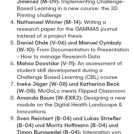
Jiménez (M-09):
Implementing Challenge-
Based Learning in a new course: the 3D
Printing challenge
Nathanael Winter (M-14):
Writing a
research paper for the GAMMAS journal
instead of a project thesis
Daniel Ohde (V-06) und Manuel Cymbaly
(W-10):
From Documentation to Presentation
- How to manage Research Data
Mahsa
Doostdar (V-11):
An assessment of
student skill development during a
Challenge Based Learning (CBL) course
Ineke Jäger (W-08) und Katharina Beck
(W-08):
MoGoLo meets Flipped Classroom
Amanda Baum (W-EXK2):
Designing a new
module on the Digital Health Landscape &
Innovations
Sven
Reinhart (B-04) und Lukas Striefler
(B-04) und Moritz Hoffmann (B-04) und
Timon Burgwedel (B-04):
Integration von