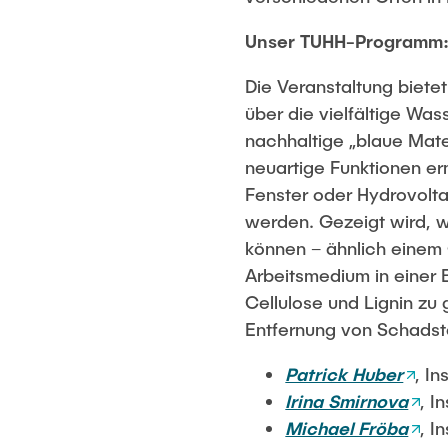
Unser TUHH-Programm: W
Die Veranstaltung biete
über die vielfältige Wa
nachhaltige „blaue Mate
neuartige Funktionen er
Fenster oder Hydrovolta
werden. Gezeigt wird, 
können – ähnlich einem
Arbeitsmedium in einer 
Cellulose und Lignin zu
Entfernung von Schadsto
Patrick Huber
, I
Irina Smirnova
, I
Michael Fröba
, I