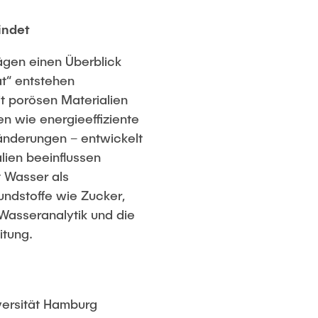
indet
rägen einen Überblick
at“ entstehen
t porösen Materialien
n wie energieeffiziente
änderungen – entwickelt
ien beeinflussen
 Wasser als
undstoffe wie Zucker,
Wasseranalytik und die
itung.
versität Hamburg