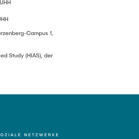
 TUHH
TUHH
arzenberg-Campus 1,
ced Study (HIAS), der
SOZIALE NETZWERKE