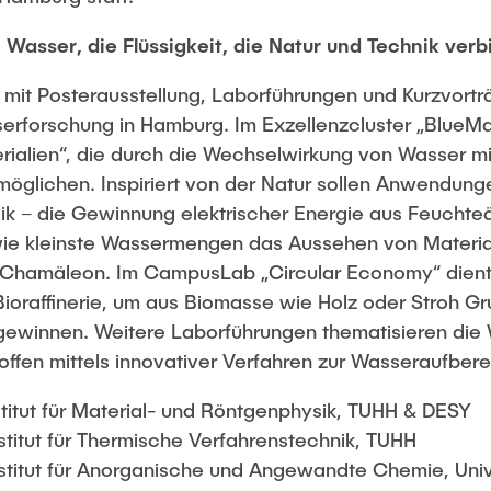
asser, die Flüssigkeit, die Natur und Technik verb
t mit Posterausstellung, Laborführungen und Kurzvort
sserforschung in Hamburg. Im Exzellenzcluster „BlueM
rialien“, die durch die Wechselwirkung von Wasser mi
möglichen. Inspiriert von der Natur sollen Anwendunge
ik – die Gewinnung elektrischer Energie aus Feuchte
wie kleinste Wassermengen das Aussehen von Material
 Chamäleon. Im CampusLab „Circular Economy“ dient
Bioraffinerie, um aus Biomasse wie Holz oder Stroh Gr
 gewinnen. Weitere Laborführungen thematisieren die 
ffen mittels innovativer Verfahren zur Wasseraufbere
nstitut für Material- und Röntgenphysik, TUHH & DESY
nstitut für Thermische Verfahrenstechnik, TUHH
nstitut für Anorganische und Angewandte Chemie, Uni