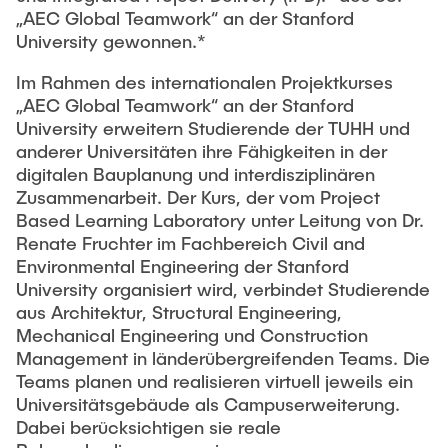
Intern
Lehre und Lernen
Interdisziplinärer Workshop des FSP
„AEC Global Teamwork“ an der Stanford
Forschung und Institute
„Biobasierte Prozesse und
University gewonnen.*
Best Practices Lehre
Reaktortechnologien“
Hochschuldidaktik - ZLL
Im Rahmen des internationalen Projektkurses
Studienbereich FIT
„AEC Global Teamwork“ an der Stanford
LearnING Center
University erweitern Studierende der TUHH und
Lehre im europäischen Verbund (ECIU)
anderer Universitäten ihre Fähigkeiten in der
digitalen Bauplanung und interdisziplinären
WorkINGLab / Makerspace
Zusammenarbeit. Der Kurs, der vom Project
Based Learning Laboratory unter Leitung von Dr.
Institute im Überblick
Renate Fruchter im Fachbereich Civil and
Environmental Engineering der Stanford
University organisiert wird, verbindet Studierende
aus Architektur, Structural Engineering,
Mechanical Engineering und Construction
Management in länderübergreifenden Teams. Die
Teams planen und realisieren virtuell jeweils ein
Universitätsgebäude als Campuserweiterung.
Dabei berücksichtigen sie reale