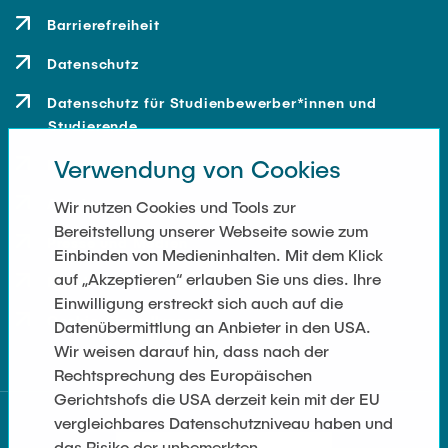
Barrierefreiheit
Datenschutz
Datenschutz für Studienbewerber*innen und
Studierende
Verwendung von Cookies
Kontakt
Anfahrt
Wir nutzen Cookies und Tools zur
Bereitstellung unserer Webseite sowie zum
Presse und Medien
Einbinden von Medieninhalten. Mit dem Klick
auf „Akzeptieren“ erlauben Sie uns dies. Ihre
Merchandise-Shop
Einwilligung erstreckt sich auch auf die
Cookie-Einstellungen
Datenübermittlung an Anbieter in den USA.
Wir weisen darauf hin, dass nach der
Rechtsprechung des Europäischen
Gerichtshofs die USA derzeit kein mit der EU
vergleichbares Datenschutzniveau haben und
das Risiko der unbemerkten