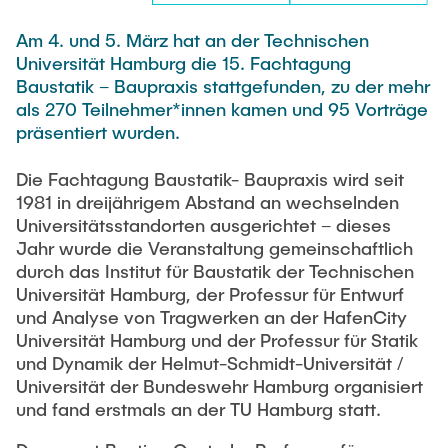
Intern
Lehre und Lernen
Interdisziplinärer Workshop des FSP
Forschung und Institute
„Biobasierte Prozesse und
Am 4. und 5. März hat an der Technischen
Best Practices Lehre
Universität Hamburg die 15. Fachtagung
Reaktortechnologien“
Hochschuldidaktik - ZLL
Studienbereich FIT
Baustatik – Baupraxis stattgefunden, zu der mehr
als 270 Teilnehmer*innen kamen und 95 Vorträge
LearnING Center
präsentiert wurden.
Lehre im europäischen Verbund (ECIU)
Die Fachtagung Baustatik- Baupraxis wird seit
WorkINGLab / Makerspace
1981 in dreijährigem Abstand an wechselnden
Universitätsstandorten ausgerichtet – dieses
Institute im Überblick
Jahr wurde die Veranstaltung gemeinschaftlich
durch das Institut für Baustatik der Technischen
Universität Hamburg, der Professur für Entwurf
und Analyse von Tragwerken an der HafenCity
Universität Hamburg und der Professur für Statik
und Dynamik der Helmut-Schmidt-Universität /
Universität der Bundeswehr Hamburg organisiert
und fand erstmals an der TU Hamburg statt.