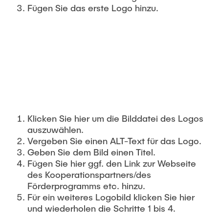
TORE-Plugin
Fügen Sie das erste Logo hinzu.
Lesezeichen
Logoliste
Mehrsprachigkeit
Menü
Seiten-Datensatz für die alternative Sprache
Inhaltselemente für die alternative Sprache
Newsslider
Bearbeitungsrechte
Overview Complex
Klicken Sie hier um die Bilddatei des Logos
Chefredakteur
Single Teaser
auszuwählen.
Vergeben Sie einen ALT-Text für das Logo.
Geben Sie dem Bild einen Titel.
Zugangssteuerung
Social Wall
Fügen Sie hier ggf. den Link zur Webseite
TYPO3-Authentifizierung
des Kooperationspartners/des
Stellenangebote
Förderprogramms etc. hinzu.
IP-Adressenschutz
Für ein weiteres Logobild klicken Sie hier
und wiederholen die Schritte 1 bis 4.
Tabellen
URLs und Redirects