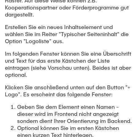
Raster. Auf diese Weise können z.B.
WEBDESIGN
Import Stud.IP
Kooperationspartner oder Förderprogramme gut
Dateien hochladen
dargestellt.
Externe Seiten in Stud.IP konfigurieren
Events
Mülleimer
KONTAKT
Erstellen Sie ein neues Inhaltselement und
Plattenplatzquote
Kontakt/Impressum
FAQ
wählen Sie im Reiter "Typischer Seiteninhalt" die
Verzeichnisschutz
Option "Logoliste" aus.
BACKEND-LOGIN
News-System
Headerslider
Im folgenden Fenster können Sie eine Überschrift
Rich Text Editor
News-Artikel gestalten
und Text für das erste Kästchen der Liste
Infobox
Textformatierungen und Listen
eintragen (siehe Vorschau unten). Beides ist aber
optional.
OpenStreetMap
Links
Inhalte finden / Find Content
Klicken Sie anschließend unten auf den Button "+
Markierungspunkt anlegen
Tabellen
Logo". Es erscheint das folgende Fenster:
Openstreetmap konfigurieren
Kontaktpersonen
Werkzeuge
Geben Sie dem Element einen Namen -
Publications
dieser wird im Frontend nicht angezeigt
Verlauf
Landing Hero
sondern dient Ihrer Orientierung im Backend.
Sortieren, Gruppieren und Filtern
TYPO3-Caches
Optional können Sie im ersten Kästchen
Linkliste
einen kurzen Text hinterlegen.
Zwischenablage