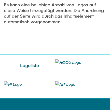
Es kann eine beliebige Anzahl von Logos auf
Text
diese Weise hinzugefügt werden. Die Anordnung
Impressum
auf der Seite wird durch das Inhaltselement
automatisch vorgenommen.
Text mit Bildern
Barrierefreiheit
Text und Downloads
Datenschutz
Cookie-Banner
Überschrift
Suchmaschinenoptimierung
Video
Logoliste
Header und Footer
Weitere Inhaltselemente