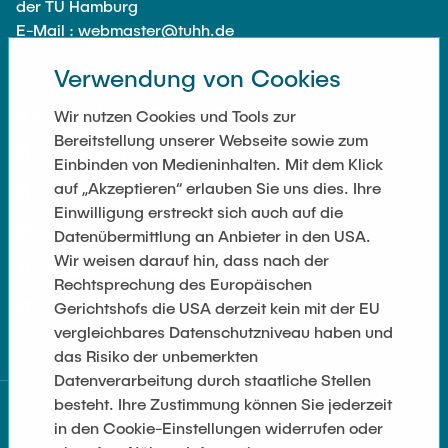
der TU Hamburg
TORE-Plugin
Lesezeichen
E-Mail : webmaster@tuhh.de
Logoliste
Verwendung von Cookies
Mehrsprachigkeit
Menü
WEITERFÜHRENDE LINKS
Wir nutzen Cookies und Tools zur
Seiten-Datensatz für die alternative Sprache
Bereitstellung unserer Webseite sowie zum
Inhaltselemente für die alternative Sprache
Newsslider
Impressum
Einbinden von Medieninhalten. Mit dem Klick
auf „Akzeptieren“ erlauben Sie uns dies. Ihre
Datenschutz
Bearbeitungsrechte
Overview Complex
Einwilligung erstreckt sich auch auf die
Barrierefreiheit
Datenübermittlung an Anbieter in den USA.
Chefredakteur
Wir weisen darauf hin, dass nach der
Single Teaser
Cookie-Einstellungen
Rechtsprechung des Europäischen
Gerichtshofs die USA derzeit kein mit der EU
Seitenübersicht
Zugangssteuerung
Social Wall
vergleichbares Datenschutzniveau haben und
TYPO3-Authentifizierung
das Risiko der unbemerkten
Stellenangebote
Datenverarbeitung durch staatliche Stellen
IP-Adressenschutz
besteht. Ihre Zustimmung können Sie jederzeit
in den Cookie-Einstellungen widerrufen oder
Tabellen
URLs und Redirects