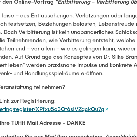
t den Online-Vortrag
"Entbitterung - Verbitterung ü
ft leise – aus Enttäuschungen, Verletzungen oder lan
sich festsetzen, Beziehungen belasten, Lebensfreude
. Doch Verbitterung ist kein unabänderliches Schicksa
die Teilnehmenden, wie Verbitterung entsteht, welch
hen und – vor allem – wie es gelingen kann, wieder z
inden. Auf Grundlage des Konzeptes von Dr. Silke Br
rt leben“ werden praxisnahe Impulse und konkrete An
nk- und Handlungsspielräume eröffnen.
Veranstaltung teilnehmen?
ink zur Registrierung:
eeting/register/XPfxu5o3Qt6sIVZqckQu7g
u Ihre TUHH Mail Adresse - DANKE
erhalten Sie per Mail Ihre persönlichen Anmeldeinfo