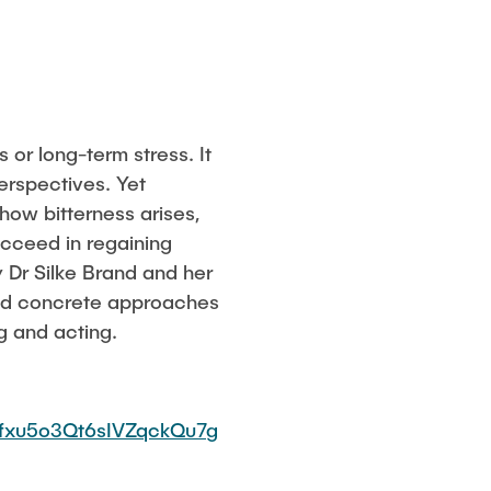
 or long-term stress. It
perspectives. Yet
n how bitterness arises,
cceed in regaining
 Dr Silke Brand and her
and concrete approaches
g and acting.
XPfxu5o3Qt6sIVZqckQu7g