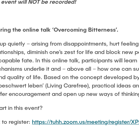
event will NOT be recorded!
ering the online talk ‘Overcoming Bitterness’.
up quietly – arising from disappointments, hurt feelings
ationships, diminish one’s zest for life and block new 
capable fate. In this online talk, participants will lear
anisms underlie it and – above all – how one can su
nd quality of life. Based on the concept developed by
eschwert leben’ (Living Carefree), practical ideas 
offer encouragement and open up new ways of thinkin
rt in this event?
 to register:
https://tuhh.zoom.us/meeting/register/