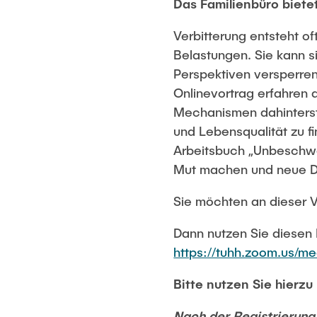
Das Familienbüro biete
Verbitterung entsteht o
Belastungen. Sie kann 
Perspektiven versperren
Onlinevortrag erfahren 
Mechanismen dahinterste
und Lebensqualität zu f
Arbeitsbuch „Unbeschwe
Mut machen und neue De
Sie möchten an dieser 
Dann nutzen Sie diesen L
https://tuhh.zoom.us/m
Bitte nutzen Sie hierz
Nach der Registrierung 