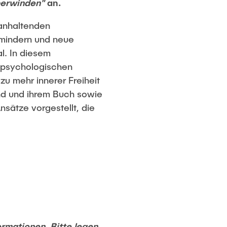
berwinden"
an.
ganhaltenden
 mindern und neue
l. In diesem
e psychologischen
u mehr innerer Freiheit
and und ihrem Buch sowie
sätze vorgestellt, die
rmationen. Bitte legen