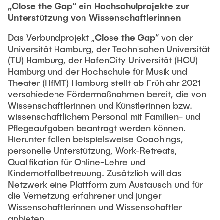
Process Engineering
Newsroom
„Close the Gap“ ein Hochschulprojekte zur
Advice and contact
UNU HUB "Engineering to Face Climate Change"
Exchange students
Unterstützung von Wissenschaftlerinnen
Study programs
Press Release
New@tuhh
Intercultural Hub
Das Verbundprojekt „
Close the Gap
“ von der
Research and Institutes
Flyers and brochures
Around student life
Universität Hamburg, der Technischen Universität
International Scholars & Guests
Research Funding
University magazine spektrum
(TU) Hamburg, der HafenCity Universität (HCU)
study organization
Technology and Innovation in Education
Hamburg und der Hochschule für Musik und
Events
Partnerships and Strategy
Early Career Research Support
Theater (HfMT) Hamburg stellt ab Frühjahr 2021
News
AI in Education
verschiedene Fördermaßnahmen bereit, die von
Study Exchange Partnerships
Study programs
Merchandise-Shop
Good Scientific Practice
Wissenschaftlerinnen und Künstlerinnen bzw.
How to establish partnerships
After Graduation
Research and Institutes
wissenschaftlichem Personal mit Familien- und
Working at TU Hamburg
Strategy
Pflegeaufgaben beantragt werden können.
Alumni
Future Lectures
Hierunter fallen beispielsweise Coachings,
Management Sciences and Technology
ECIU University
Job opportunities
Career Center
personelle Unterstützung, Work-Retreats,
Team
Study Programs
Qualifikation für Online-Lehre und
Faculty recruiting
Graduate Academy
Contacts & International Team
Kindernotfallbetreuung. Zusätzlich will das
Research and Institutes
Information for new employees
Doctoral Degrees
Netzwerk eine Plattform zum Austausch und für
die Vernetzung erfahrener und junger
Continuing Education
Research & Transfer News
Mechanical Engineering
Internal Information
Wissenschaftlerinnen und Wissenschaftler
Interdisciplinary Workshop of the FSP
anbieten.
Study programs