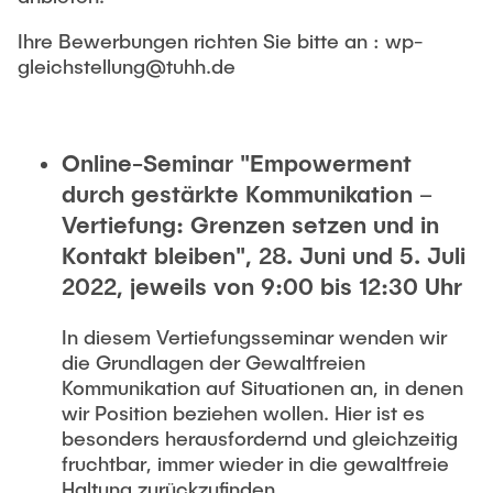
"Biobased Processes and Reactor
Research and institutes
Ihre Bewerbungen richten Sie bitte an : wp-
Technologies"
gleichstellung@tuhh.de
Joint School of Multidisciplinary Studies
Online-Seminar "Empowerment
durch gestärkte Kommunikation –
Vertiefung: Grenzen setzen und in
Institutes
Kontakt bleiben", 28. Juni und 5. Juli
2022, jeweils von 9:00 bis 12:30 Uhr
Overview
In diesem Vertiefungsseminar wenden wir
die Grundlagen der Gewaltfreien
Kommunikation auf Situationen an, in denen
wir Position beziehen wollen. Hier ist es
besonders herausfordernd und gleichzeitig
fruchtbar, immer wieder in die gewaltfreie
Haltung zurückzufinden.