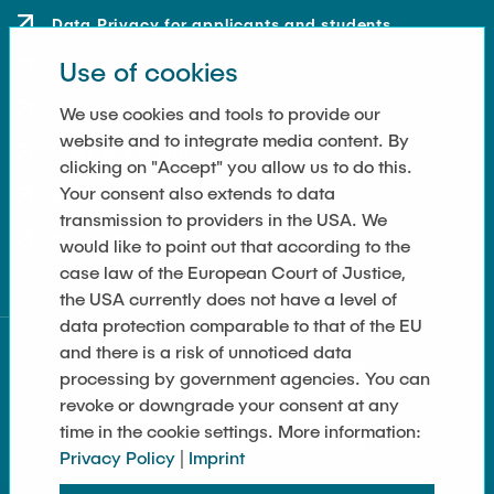
Data Privacy for applicants and students
Use of cookies
Contact
How to get here
We use cookies and tools to provide our
website and to integrate media content. By
Press and Media
clicking on "Accept" you allow us to do this.
Your consent also extends to data
Merchandise-Shop
transmission to providers in the USA. We
Cookie Settings
would like to point out that according to the
case law of the European Court of Justice,
the USA currently does not have a level of
data protection comparable to that of the EU
and there is a risk of unnoticed data
processing by government agencies. You can
revoke or downgrade your consent at any
time in the cookie settings. More information:
Privacy Policy
|
Imprint