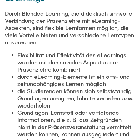
Process Engineering
Newsroom
Advice and contact
UNU HUB "Engineering to Face Climate Change"
Exchange students
Durch Blended Learning, die didaktisch sinnvolle
Study programs
Press Release
New@tuhh
Verbindung der Präsenzlehre mit eLearning-
Intercultural Hub
Research and Institutes
Flyers and brochures
Aspekten, sind flexible Lernformen möglich, die
Around student life
International Scholars & Guests
Research Funding
viele Vorteile bieten und verschiedene Lerntypen
University magazine spektrum
study organization
Technology and Innovation in Education
ansprechen:
Events
Partnerships and Strategy
Early Career Research Support
News
AI in Education
Flexibilität und Effektivität des eLearnings
Study Exchange Partnerships
werden mit den sozialen Aspekten der
Study programs
Merchandise-Shop
Good Scientific Practice
Präsenzlehre kombiniert
How to establish partnerships
After Graduation
Research and Institutes
durch eLearning-Elemente ist ein orts- und
Working at TU Hamburg
Strategy
Alumni
zeitunabhängiges Lernen möglich
Future Lectures
Management Sciences and Technology
die Studierenden können sich selbstständig
ECIU University
Job opportunities
Career Center
Grundlagen aneignen, Inhalte vertiefen bzw.
Team
Study Programs
Faculty recruiting
Graduate Academy
wiederholen
Contacts & International Team
Research and Institutes
Grundlagen-Lernstoff oder vertiefende
Information for new employees
Doctoral Degrees
Informationen, die z. B. aus Zeitgründen
Continuing Education
Research & Transfer News
nicht in der Präsenzveranstaltung vermittelt
Mechanical Engineering
Internal Information
werden können, können ausgegliedert und
Interdisciplinary Workshop of the FSP
Study programs