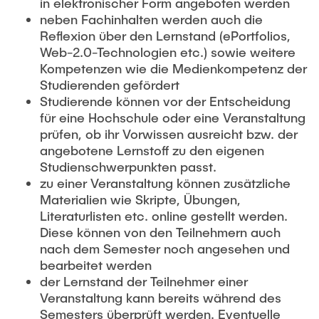
in elektronischer Form angeboten werden
"Biobased Processes and Reactor
neben Fachinhalten werden auch die
Research and institutes
Technologies"
Reflexion über den Lernstand (ePortfolios,
Web-2.0-Technologien etc.) sowie weitere
Joint School of Multidisciplinary Studies
Kompetenzen wie die Medienkompetenz der
Studierenden gefördert
Studierende können vor der Entscheidung
für eine Hochschule oder eine Veranstaltung
prüfen, ob ihr Vorwissen ausreicht bzw. der
angebotene Lernstoff zu den eigenen
Institutes
Studienschwerpunkten passt.
zu einer Veranstaltung können zusätzliche
Overview
Materialien wie Skripte, Übungen,
Literaturlisten etc. online gestellt werden.
Diese können von den Teilnehmern auch
nach dem Semester noch angesehen und
bearbeitet werden
der Lernstand der Teilnehmer einer
Veranstaltung kann bereits während des
Semesters überprüft werden. Eventuelle