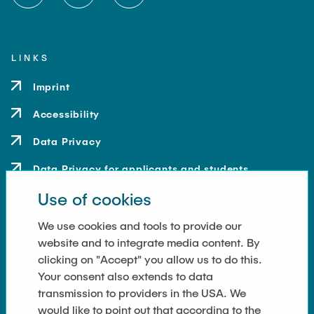
LINKS
Imprint
Accessibility
Data Privacy
Data Privacy for applicants and students
Use of cookies
Contact
How to get here
We use cookies and tools to provide our
website and to integrate media content. By
Press and Media
clicking on "Accept" you allow us to do this.
Your consent also extends to data
Merchandise-Shop
transmission to providers in the USA. We
Cookie Settings
would like to point out that according to the