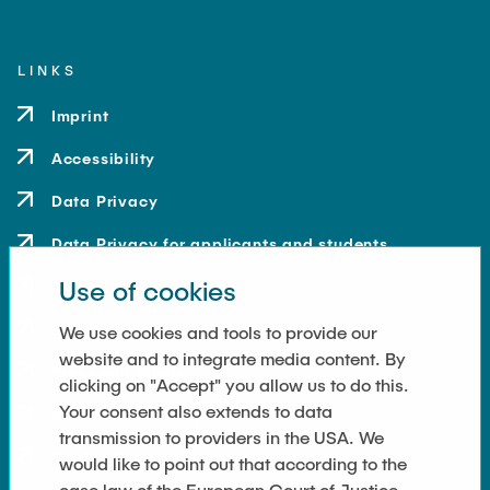
LINKS
Imprint
Accessibility
Data Privacy
Data Privacy for applicants and students
Use of cookies
Contact
How to get here
We use cookies and tools to provide our
website and to integrate media content. By
Press and Media
clicking on "Accept" you allow us to do this.
Your consent also extends to data
Merchandise-Shop
transmission to providers in the USA. We
Cookie Settings
would like to point out that according to the
case law of the European Court of Justice,