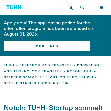
EN
Apply now! The application period for the
RESEARCH AND TRANSFER
INTERNATIONAL
TU HAMBURG
STUDYING
SCHOOLS
orientation program has been extended until
August 31, 2026.
TU HAMBURG
Profile
Education News
Research Organisation
Civil and Environmental Engineering
Mobility
MORE INFO
STUDYING
Study programs
Study Abroad
Structure
Before Studying
Knowledge and Technology Transfer
Research and Institutes
Internships abroad
TUHH >
RESEARCH AND TRANSFER >
KNOWLEDGE
Application
TUHH Societal Impact
RESEARCH AND TRANSFER
AND TECHNOLOGY TRANSFER >
NOTCH: TUHH-
Information sessions
Campus
Electrical Engineering, Computer Science and
High School Students
STARTUP SAMMELT 1.1 MILLION EURO BEI PRE-
Contact and advice
Hightech Agenda Deutschland @ TUHH
Mathematics
SEED-FINANZIERUNGSRUNDE EIN
Degree Courses
Cooperation with TUHH
SCHOOLS
Study programs
Campus International
Study orientation
Coordinated Collaborative Research
Research and Institutes
Sustainability
Welcome Weeks
Cluster of Excellence BlueMat
Notch: TUHH-Startup sammelt
During your Studies
INTERNATIONAL
Semester Program