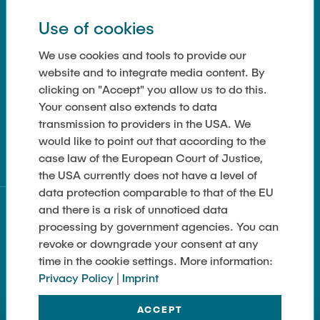
Use of cookies
Contact
How to get here
We use cookies and tools to provide our
website and to integrate media content. By
Press and Media
clicking on "Accept" you allow us to do this.
Your consent also extends to data
Merchandise-Shop
transmission to providers in the USA. We
Cookie Settings
would like to point out that according to the
case law of the European Court of Justice,
the USA currently does not have a level of
data protection comparable to that of the EU
and there is a risk of unnoticed data
processing by government agencies. You can
revoke or downgrade your consent at any
time in the cookie settings. More information:
Privacy Policy
|
Imprint
ACCEPT