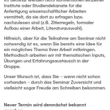
"Biobased Processes and Reactor
Institute oder Studiendekanate für die
Research and institutes
Technologies"
Anfertigung wissenschaftlicher Arbeiten
vermittelt, da sie dort zu erfragen bzw.
Joint School of Multidisciplinary Studies
nachzulesen sind (z.B. Zitierregeln, formaler
Aufbau einer Arbeit, Literaturauswahl).
Hilfreich, aber für die Teilnahme am Seminar nicht
notwendig ist es, wenn Sie bereits eine Idee für
ein mögliches Thema Ihrer Arbeit mitbringen.
Methodisch arbeiten wir mit thematischen Inputs,
Institutes
Übungen und Erfahrungsaustausch in der
Overview
Gruppe.
Unser Wunsch ist, dass Sie – wenn nicht schon
vorhanden – durch das Seminar Zuversicht und
vielleicht sogar Freude am Schreiben bekommen.
Neuer Termin wird demnächst bekannt