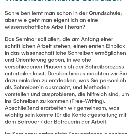
Process Engineering
Newsroom
Advice and contact
UNU HUB "Engineering to Face Climate Change"
Exchange students
Schreiben lernt man schon in der Grundschule;
Study programs
Press Release
New@tuhh
aber wie geht man eigentlich an eine
Intercultural Hub
Research and Institutes
Flyers and brochures
wissenschaftliche Arbeit heran?
Around student life
International Scholars & Guests
Research Funding
University magazine spektrum
study organization
Technology and Innovation in Education
Das Seminar soll allen, die am Anfang einer
Events
Partnerships and Strategy
schriftlichen Arbeit stehen, einen ersten Einblick
Early Career Research Support
News
AI in Education
in das wissenschaftliche Schreiben ermöglichen
Study Exchange Partnerships
und Orientierung geben, in welche
Study programs
Merchandise-Shop
Good Scientific Practice
verschiedenen Phasen sich der Schreibprozess
How to establish partnerships
After Graduation
Research and Institutes
unterteilen lässt. Darüber hinaus möchten wir Sie
Working at TU Hamburg
Strategy
Alumni
dazu einladen zu entdecken, was Sie persönlich
Future Lectures
Management Sciences and Technology
als Schreiber/in ausmacht, und Methoden
ECIU University
Job opportunities
Career Center
vorstellen und ausprobieren, die hilfreich sind, um
Team
Study Programs
Faculty recruiting
Graduate Academy
ins Schreiben zu kommen (Free-Writing).
Contacts & International Team
Research and Institutes
Abschließend erarbeiten wir gemeinsam, was
Information for new employees
Doctoral Degrees
wichtig sein könnte für die Kontaktgestaltung mit
Continuing Education
Research & Transfer News
dem Betreuer / der Betreuerin der Arbeit.
Mechanical Engineering
Internal Information
Interdisciplinary Workshop of the FSP
Im Seminar werden nicht Konventionen einzelner
Study programs