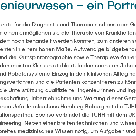
enieurwesen – ein Portr
Studies
räte für die Diagnostik und Therapie sind aus dem 
einen ermöglichen sie die Therapie von Krankheiten
ziert noch behandelt werden konnten, zum anderen
ienten in einem hohen Maße. Aufwendige bildgebende
d die Kernspintomographie sowie Therapieverfahren
in den meisten Kliniken etabliert. In den nächsten Ja
nd Robotersysteme Einzug in den klinischen Alltag n
gsverfahren und die Patienten konzentrieren zu kön
 Unterstützung qualifizierter Ingenieurinnen und Ing
Beschaffung, Inbetriebnahme und Wartung dieser Ger
chen Unfallkrankenhaus Hamburg Boberg hat die TUHH
ationspartner. Ebenso verbindet die TUHH mit dem UK
ineering. Neben einer breiten technischen und wisse
 breites medizinisches Wissen nötig, um Aufgaben un