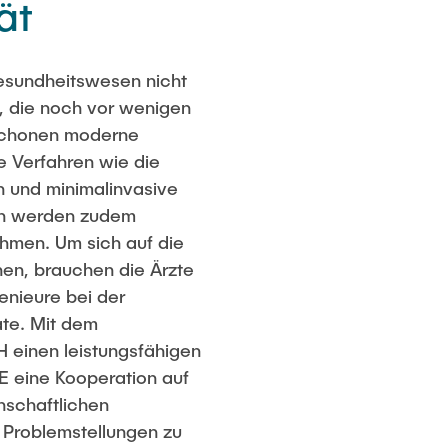
ät
Gesundheitswesen nicht
, die noch vor wenigen
 schonen moderne
 Verfahren wie die
 und minimalinvasive
hren werden zudem
ehmen. Um sich auf die
nen, brauchen die Ärzte
enieure bei der
äte. Mit dem
 einen leistungsfähigen
E eine Kooperation auf
nschaftlichen
d Problemstellungen zu