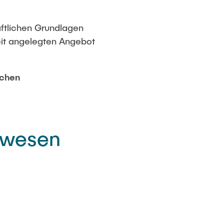
aftlichen Grundlagen
eit angelegten Angebot
schen
rwesen