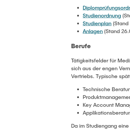
Diplomprüfungsord
Studienordnung
(St
Studienplan
(Stand 
Anlagen
(Stand 26.
Berufe
Tätigkeitsfelder für Me
sich aus der engen Ver
Vertriebs. Typische spät
Technische Beratun
Produktmanagement
Key Account Manage
Applikationsberatun
Da im Studiengang eine 