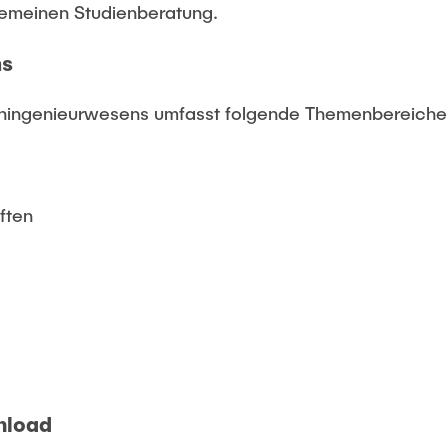
lgemeinen Studienberatung.
ms
iningenieurwesens umfasst folgende Themenbereiche
ften
nload