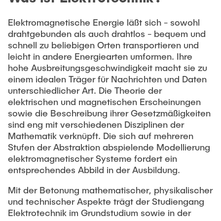
Process Engineering
Newsroom
Advice and contact
UNU HUB "Engineering to Face Climate Change"
Exchange students
Study programs
Elektromagnetische Energie läßt sich - sowohl
Press Release
New@tuhh
Intercultural Hub
drahtgebunden als auch drahtlos - bequem und
Research and Institutes
Flyers and brochures
Around student life
schnell zu beliebigen Orten transportieren und
International Scholars & Guests
Research Funding
leicht in andere Energiearten umformen. Ihre
University magazine spektrum
study organization
Technology and Innovation in Education
hohe Ausbreitungsgeschwindigkeit macht sie zu
Events
Partnerships and Strategy
Early Career Research Support
einem idealen Träger für Nachrichten und Daten
News
AI in Education
unterschiedlicher Art. Die Theorie der
Study Exchange Partnerships
Study programs
Merchandise-Shop
elektrischen und magnetischen Erscheinungen
Good Scientific Practice
How to establish partnerships
After Graduation
sowie die Beschreibung ihrer Gesetzmäßigkeiten
Research and Institutes
sind eng mit verschiedenen Disziplinen der
Working at TU Hamburg
Strategy
Alumni
Future Lectures
Mathematik verknüpft. Die sich auf mehreren
Management Sciences and Technology
ECIU University
Job opportunities
Stufen der Abstraktion abspielende Modellierung
Career Center
elektromagnetischer Systeme fordert ein
Team
Study Programs
Faculty recruiting
Graduate Academy
Contacts & International Team
entsprechendes Abbild in der Ausbildung.
Research and Institutes
Information for new employees
Doctoral Degrees
Mit der Betonung mathematischer, physikalischer
Continuing Education
Research & Transfer News
und technischer Aspekte trägt der Studiengang
Mechanical Engineering
Internal Information
Elektrotechnik im Grundstudium sowie in der
Interdisciplinary Workshop of the FSP
Study programs