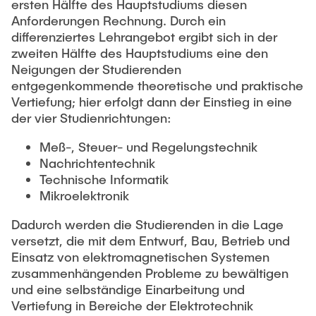
ersten Hälfte des Hauptstudiums diesen
"Biobased Processes and Reactor
Anforderungen Rechnung. Durch ein
Research and institutes
Technologies"
differenziertes Lehrangebot ergibt sich in der
zweiten Hälfte des Hauptstudiums eine den
Joint School of Multidisciplinary Studies
Neigungen der Studierenden
entgegenkommende theoretische und praktische
Vertiefung; hier erfolgt dann der Einstieg in eine
der vier Studienrichtungen:
Meß-, Steuer- und Regelungstechnik
Institutes
Nachrichtentechnik
Technische Informatik
Overview
Mikroelektronik
Dadurch werden die Studierenden in die Lage
versetzt, die mit dem Entwurf, Bau, Betrieb und
Einsatz von elektromagnetischen Systemen
zusammenhängenden Probleme zu bewältigen
und eine selbständige Einarbeitung und
Vertiefung in Bereiche der Elektrotechnik