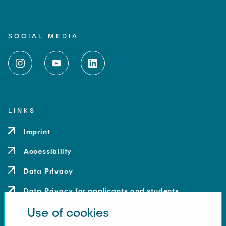
SOCIAL MEDIA
LINKS
Imprint
Accessibility
Data Privacy
Data Privacy for applicants and students
Use of cookies
Contact