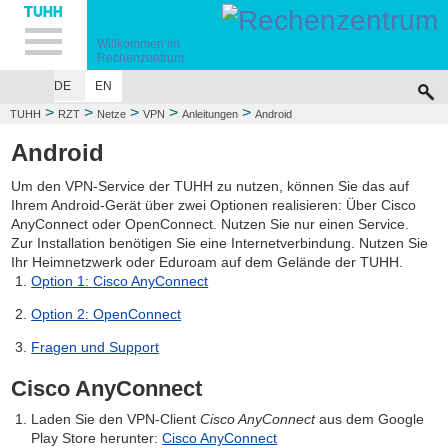
Hauptnavigation
Unternavigation
Inhalt
Suche
Willkommen im
Rechenzentrum
DE
EN
>
>
>
>
>
TUHH
RZT
Netze
VPN
Anleitungen
Android
Android
Um den VPN-Service der TUHH zu nutzen, können Sie das auf
Ihrem Android-Gerät über zwei Optionen realisieren: Über Cisco
AnyConnect oder OpenConnect. Nutzen Sie nur einen Service.
Zur Installation benötigen Sie eine Internetverbindung. Nutzen Sie
Ihr Heimnetzwerk oder Eduroam auf dem Gelände der TUHH.
Option 1: Cisco AnyConnect
Option 2: OpenConnect
Fragen und Support
Cisco AnyConnect
Laden Sie den VPN-Client
Cisco AnyConnect
aus dem Google
Play Store herunter:
Cisco AnyConnect