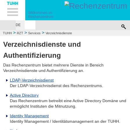
Hauptnavigation
Unternavigation
Inhalt
Suche
Willkommen im
Rechenzentrum
DE
>
>
>
TUHH
RZT
Services
Verzeichnisdienste
Verzeichnisdienste und
Authentifizierung
Das Rechenzentrum bietet mehrere Dienste in Bereich
Verzeichnisdienste und Authentifizierung an.
LDAP-Verzeichnisdienst
Der LDAP-Verzeichnisdienst des Rechenzentrums.
Active Directory
Das Rechenzentrum betreibt eine Active Directory Domäne und
ermöglicht Instituten die Mitnutzung.
Identity Management
Identity Management / Identitätsmanagement an der TUHH.