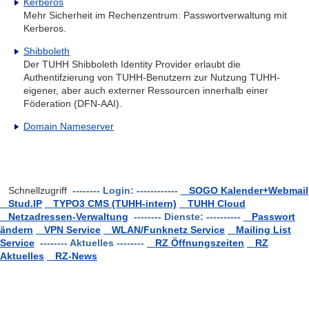
Kerberos
Mehr Sicherheit im Rechenzentrum: Passwortverwaltung mit
Kerberos.
Shibboleth
Der TUHH Shibboleth Identity Provider erlaubt die
Authentifzierung von TUHH-Benutzern zur Nutzung TUHH-
eigener, aber auch externer Ressourcen innerhalb einer
Föderation (DFN-AAI).
Domain Nameserver
Schnellzugriff
-------- Login: ------------
SOGO Kalender+Webmail
Stud.IP
TYPO3 CMS (TUHH-intern)
TUHH Cloud
Netzadressen-Verwaltung
-------- Dienste: ----------
Passwort
ändern
VPN Service
WLAN/Funknetz Service
Mailing List
Service
-------- Aktuelles --------
RZ Öffnungszeiten
RZ
Aktuelles
RZ-News