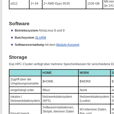
Mit vie
u012
2× 64
2× AMD Epyc 9535
1536 GB
(je 14
Software
Betriebssystem
AlmaLinux 8 und 9
Batchsystem
SLURM
Softwareverwaltung
mit dem
Module-Konzept
.
Storage
Das HPC-Cluster verfügt über mehrere Speicherklassen für verschiedene E
HOME
WORK
S
Zugriff über die
$HOME
$WORK
$
Umgebungsvariable
eingehängt unter
/fibus
/work
/
lokales /
Netzwerkdateisystem
Netzwerkdateisystem
l
Netzwerkdateisystem
(NFS)
(Lustre)
D
Softwareinstallationen,
I/O-intensive Daten,
I
Skripte, kleinere Daten
Einsatzzweck
Pre- und
D