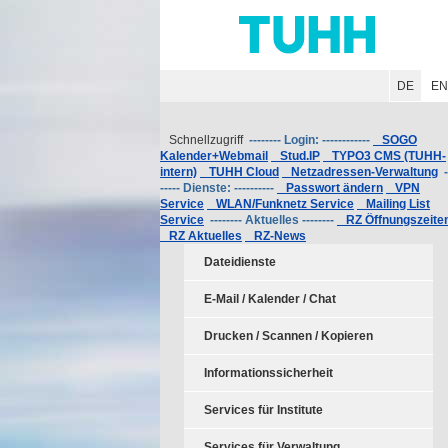
Hauptnavigation
Unternavigation
Inhalt
Suche
DE
E
Schnellzugriff
-------- Login: ------------
SOGO
Kalender+Webmail
Stud.IP
TYPO3 CMS (TUHH-
intern)
TUHH Cloud
Netzadressen-Verwaltung
-
----- Dienste: ----------
Passwort ändern
VPN
Service
WLAN/Funknetz Service
Mailing List
Service
-------- Aktuelles --------
RZ Öffnungszeite
RZ Aktuelles
RZ-News
Dateidienste
E-Mail / Kalender / Chat
Drucken / Scannen / Kopieren
Informationssicherheit
Services für Institute
Services für Verwaltung