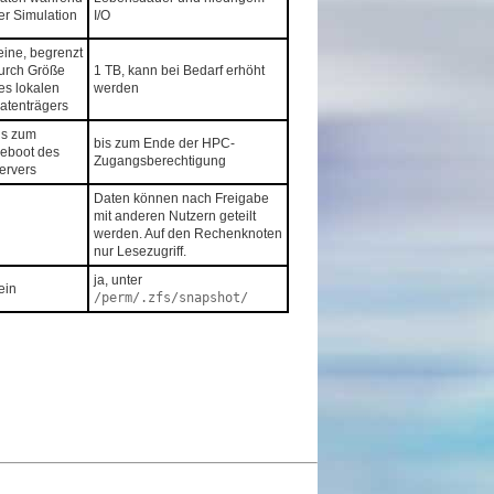
er Simulation
I/O
eine, begrenzt
urch Größe
1 TB, kann bei Bedarf erhöht
es lokalen
werden
atenträgers
is zum
bis zum Ende der HPC-
eboot des
Zugangsberechtigung
ervers
Daten können nach Freigabe
mit anderen Nutzern geteilt
werden. Auf den Rechenknoten
nur Lesezugriff.
ja, unter
ein
/perm/.zfs/snapshot/