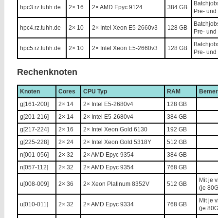
Batchjob
hpc3.rz.tuhh.de
2× 16
2× AMD Epyc 9124
384 GB
Pre- und 
Batchjob
hpc4.rz.tuhh.de
2× 10
2× Intel Xeon E5-2660v3
128 GB
Pre- und 
Batchjob
hpc5.rz.tuhh.de
2× 10
2× Intel Xeon E5-2660v3
128 GB
Pre- und 
Rechenknoten
Knoten
Cores
CPU Typ
RAM
Bemer
g[161-200]
2× 14
2× Intel E5-2680v4
128 GB
g[201-216]
2× 14
2× Intel E5-2680v4
384 GB
g[217-224]
2× 16
2× Intel Xeon Gold 6130
192 GB
g[225-228]
2× 24
2× Intel Xeon Gold 5318Y
512 GB
n[001-056]
2× 32
2× AMD Epyc 9354
384 GB
n[057-112]
2× 32
2× AMD Epyc 9354
768 GB
Mit je 
u[008-009]
2× 36
2× Xeon Platinum 8352V
512 GB
(je 80
Mit je 
u[010-011]
2× 32
2× AMD Epyc 9334
768 GB
(je 80