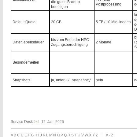
die gutes Backup
Postprocessing
d
benötigen
k
d
Default Quote
20 GB
5 TB / 10 Mio. Inodes
d
D
b
bis zum Ende der HPC-
Datenlebensdauer
2 Monate
R
Zugangsberechtigung
S
Besonderheiten
Snapshots
ja, unter
~/.snapshot/
nein
n
Service Desk
, 12. Jan. 2026
A
B
C
D
E
F
G
H
I
J
K
L
M
N
O
P
Q
R
S
T
U
V
W
X
Y
Z
|
A - Z