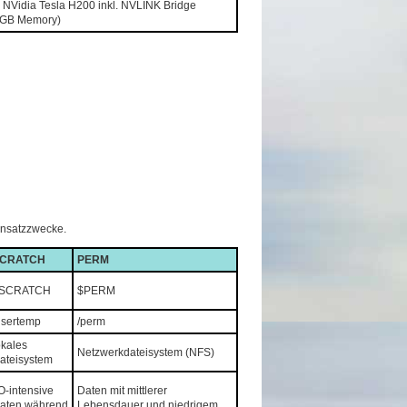
r NVidia Tesla H200 inkl. NVLINK Bridge
1GB Memory)
insatzzwecke.
CRATCH
PERM
SCRATCH
$PERM
usertemp
/perm
okales
Netzwerkdateisystem (NFS)
ateisystem
/O-intensive
Daten mit mittlerer
aten während
Lebensdauer und niedrigem