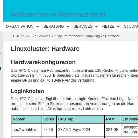
Willkommen im Rechenzentrum
N
ORGANISATION
BERATUNG
SERVICES
NETZE
STUDI
>
>
>
>
TUHH
RZT
Services
High Performance Computing
Hardware
Linuxcluster: Hardware
--
Hardwarekonfiguration
n
Das HPC-Cluster am Rechenzentrum besteht aus 136 Rechenknoten, mehre
Storage-System mit 300TB Speicherplatz. Insgesamt stehen für rechenint
einige GPUs und ca. 70 TByte RAM zur Verfügung.
Loginknoten
Das HPC-Cluster verfügt über mehrere Login-Knoten. Einzelne Login-Knot
erreichbar sein. Sofern Sie keinen besonderen Anforderungen an die Hard-
haben, bietet sich der Alias
hpclogin.rz.tuhh.de
an.
Knoten
Cores
CPU Typ
RAM
Empfohl
Batchjob
hpc2.rz.tuhh.de
2× 16
2× AMD Epyc 9124
384 GB
Pre- und 