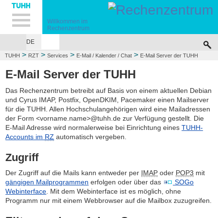
Hauptnavigation
Unternavigation
Inhalt
Suche
Willkommen im
Rechenzentrum
DE
>
>
>
>
TUHH
RZT
Services
E-Mail / Kalender / Chat
E-Mail Server der TUHH
E-Mail Server der TUHH
Das Rechenzentrum betreibt auf Basis von einem aktuellen Debian
und Cyrus IMAP, Postfix, OpenDKIM, Pacemaker einen Mailserver
für die TUHH. Allen Hochschulangehörigen wird eine Mailadressen
der Form <vorname.name>@tuhh.de zur Verfügung gestellt. Die
E-Mail Adresse wird normalerweise bei Einrichtung eines
TUHH-
Accounts im
RZ
automatisch vergeben.
Zugriff
Der Zugriff auf die Mails kann entweder per
IMAP
oder
POP3
mit
gängigen Mailprogrammen
erfolgen oder über das
SOGo
Webinterface
. Mit dem Webinterface ist es möglich, ohne
Programm nur mit einem Webbrowser auf die Mailbox zuzugreifen.