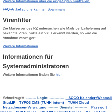
Weitere Informationen über die eingefügten Kopfzeilen.
FAQ-Artikel zu unerkannten Spammails
Virenfilter
Die Mailserver des RZ untersuchen alle Mails bei Einlieferung auf
bekannte Viren. Sollte ein Virus erkannt werden, so wird die
Annahme verweigert.
Weitere Informationen
Informationen für
Systemadministratoren
Weitere Informationen finden Sie
hier
.
Schnellzugriff
-------- Login: ------------
SOGO Kalender+Webmail
Stud.IP
TYPO3 CMS (TUHH-intern)
TUHH Cloud
Netzadressen-Verwaltung
-------- Dienste: ----------
Passwort
ändern
VPN Service
WLAN/Funknetz Service
Mailing List