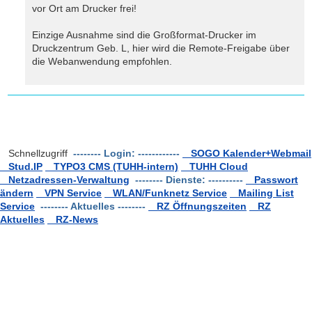
vor Ort am Drucker frei!
Einzige Ausnahme sind die Großformat-Drucker im
Druckzentrum Geb. L, hier wird die Remote-Freigabe über
die Webanwendung empfohlen.
Schnellzugriff
-------- Login: ------------
SOGO Kalender+Webmail
Stud.IP
TYPO3 CMS (TUHH-intern)
TUHH Cloud
Netzadressen-Verwaltung
-------- Dienste: ----------
Passwort
ändern
VPN Service
WLAN/Funknetz Service
Mailing List
Service
-------- Aktuelles --------
RZ Öffnungszeiten
RZ
Aktuelles
RZ-News