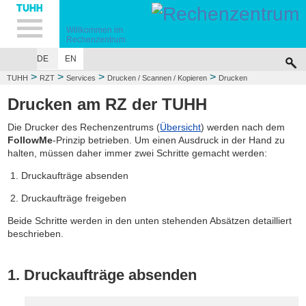
Hauptnavigation
Unternavigation
Inhalt
Suche
Willkommen im
Rechenzentrum
DE
EN
>
>
>
>
TUHH
RZT
Services
Drucken / Scannen / Kopieren
Drucken
Drucken am RZ der TUHH
Die Drucker des Rechenzentrums (
Übersicht
) werden nach dem
FollowMe
-Prinzip betrieben. Um einen Ausdruck in der Hand zu
halten, müssen daher immer zwei Schritte gemacht werden:
Druckaufträge absenden
Druckaufträge freigeben
Beide Schritte werden in den unten stehenden Absätzen detailliert
beschrieben.
1. Druckaufträge absenden